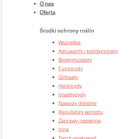
O nas
Oferta
Środki ochrony roślin
Wszystkie
Adiuwanty i kondycjonery
Biostymulatory
Fungicydy
Glifosaty
Herbicydy
Insektycydy
Nawozy dolistne
Regulatory wzrostu
Zaprawy nasienne
Inne
Zwrot opakowań