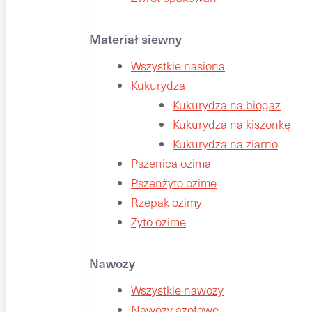
Materiał siewny
Wszystkie nasiona
Kukurydza
Kukurydza na biogaz
Kukurydza na kiszonkę
Kukurydza na ziarno
Pszenica ozima
Pszenżyto ozime
Rzepak ozimy
Żyto ozime
Nawozy
Wszystkie nawozy
Nawozy azotowe