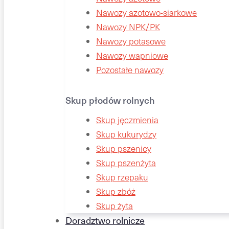
Nawozy azotowo-siarkowe
Nawozy NPK/PK
Nawozy potasowe
Nawozy wapniowe
Pozostałe nawozy
Skup płodów rolnych
Skup jęczmienia
Skup kukurydzy
Skup pszenicy
Skup pszenżyta
Skup rzepaku
Skup zbóż
Skup żyta
Doradztwo rolnicze