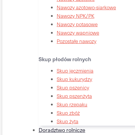
Nawozy azotowo-siarkowe
Nawozy NPK/PK
Nawozy potasowe
Nawozy wapniowe
Pozostałe nawozy
Skup płodów rolnych
Skup jęczmienia
Skup kukurydzy
Skup pszenicy
Skup pszenżyta
Skup rzepaku
Skup zbóż
Skup żyta
Doradztwo rolnicze