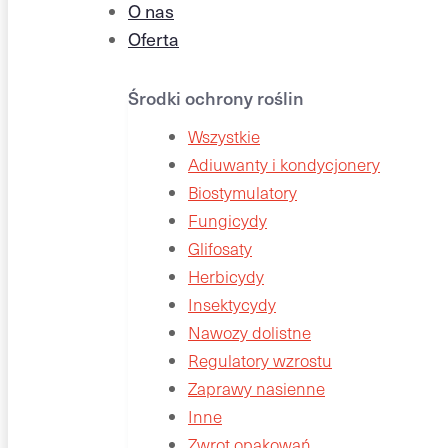
O nas
Oferta
Środki ochrony roślin
Wszystkie
Adiuwanty i kondycjonery
Biostymulatory
Fungicydy
Glifosaty
Herbicydy
Insektycydy
Nawozy dolistne
Regulatory wzrostu
Zaprawy nasienne
Inne
Zwrot opakowań