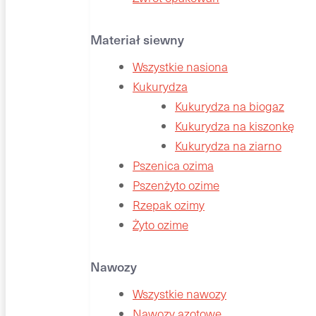
Materiał siewny
Wszystkie nasiona
Kukurydza
Kukurydza na biogaz
Kukurydza na kiszonkę
Kukurydza na ziarno
Pszenica ozima
Pszenżyto ozime
Rzepak ozimy
Żyto ozime
Nawozy
Wszystkie nawozy
Nawozy azotowe