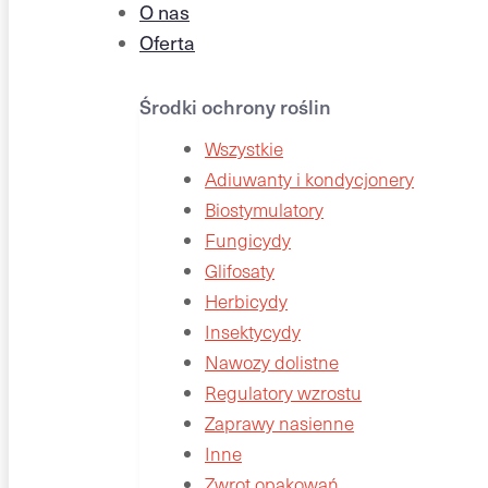
O nas
Oferta
Środki ochrony roślin
Wszystkie
Adiuwanty i kondycjonery
Biostymulatory
Fungicydy
Glifosaty
Herbicydy
Insektycydy
Nawozy dolistne
Regulatory wzrostu
Zaprawy nasienne
Inne
Zwrot opakowań