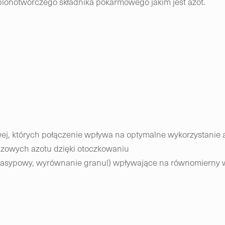
plonotwórczego składnika pokarmowego jakim jest azot.
ej, których połączenie wpływa na optymalne wykorzystanie 
azowych azotu dzięki otoczkowaniu
r nasypowy, wyrównanie granul) wpływające na równomierny