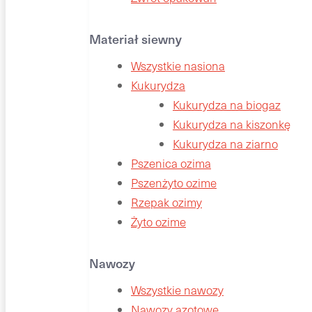
Materiał siewny
Wszystkie nasiona
Kukurydza
Kukurydza na biogaz
Kukurydza na kiszonkę
Kukurydza na ziarno
Pszenica ozima
Pszenżyto ozime
Rzepak ozimy
Żyto ozime
Nawozy
Wszystkie nawozy
Nawozy azotowe