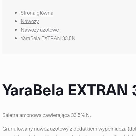
Strona główna
Nawozy
Nawozy azotowe
YaraBela EXTRAN 33,5N
YaraBela EXTRAN 
Saletra amonowa zawierająca 33,5% N.
Granulowany nawóz azotowy z dodatkiem wypełniacza (dolo