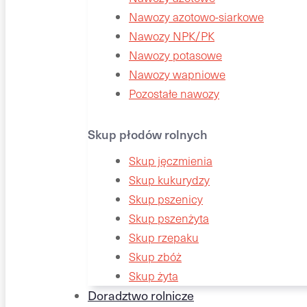
Nawozy azotowo-siarkowe
Nawozy NPK/PK
Nawozy potasowe
Nawozy wapniowe
Pozostałe nawozy
Skup płodów rolnych
Skup jęczmienia
Skup kukurydzy
Skup pszenicy
Skup pszenżyta
Skup rzepaku
Skup zbóż
Skup żyta
Doradztwo rolnicze