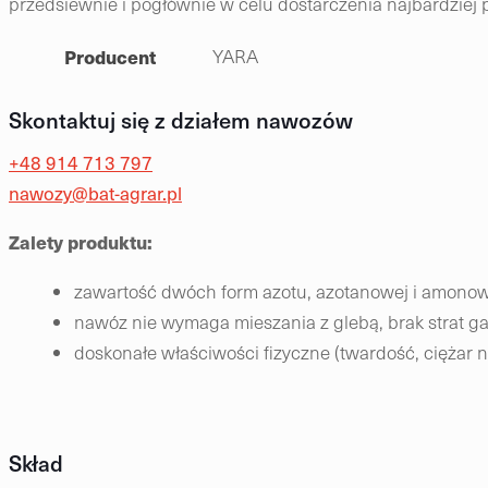
przedsiewnie i pogłównie w celu dostarczenia najbardziej 
Producent
YARA
Skontaktuj się z działem nawozów
+48 914 713 797
nawozy@bat-agrar.pl
Zalety produktu:
zawartość dwóch form azotu, azotanowej i amonow
nawóz nie wymaga mieszania z glebą, brak strat g
doskonałe właściwości fizyczne (twardość, cięża
Skład