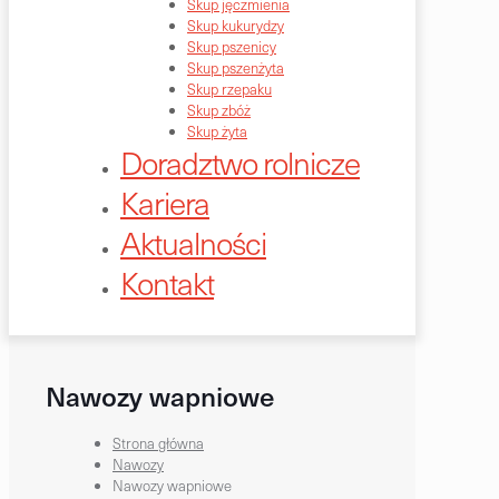
Skup jęczmienia
Skup kukurydzy
Skup pszenicy
Skup pszenżyta
Skup rzepaku
Skup zbóż
Skup żyta
Doradztwo rolnicze
Kariera
Aktualności
Kontakt
Nawozy wapniowe
Strona główna
Nawozy
Nawozy wapniowe