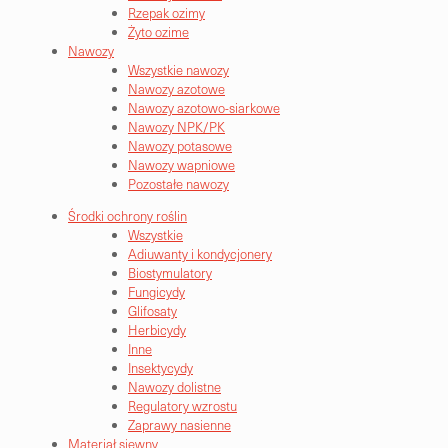
Rzepak ozimy
Żyto ozime
Nawozy
Wszystkie nawozy
Nawozy azotowe
Nawozy azotowo-siarkowe
Nawozy NPK/PK
Nawozy potasowe
Nawozy wapniowe
Pozostałe nawozy
Środki ochrony roślin
Wszystkie
Adiuwanty i kondycjonery
Biostymulatory
Fungicydy
Glifosaty
Herbicydy
Inne
Insektycydy
Nawozy dolistne
Regulatory wzrostu
Zaprawy nasienne
Materiał siewny