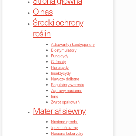
Strona główna
O nas
Środki ochrony
roślin
Adiuwanty i kondycjonery
Biostymulatory
Fungicydy
Glifosaty
Herbicydy
Insektycydy
Nawozy dolistne
Regulatory wzrostu
Zaprawy nasienne
Inne
Zwrot opakowań
Materiał siewny
Nasiona grochu
Jęczmień ozimy
Nasiona kukurydzy