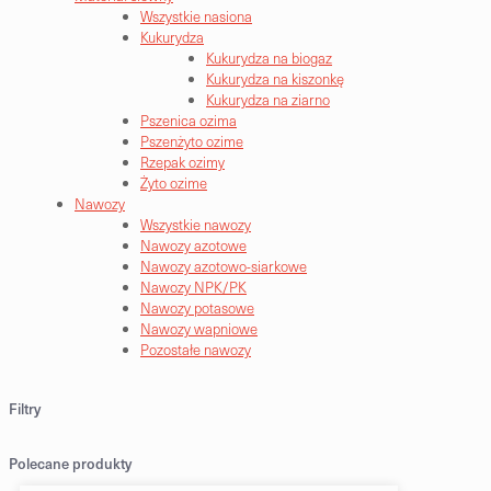
Wszystkie nasiona
Kukurydza
Kukurydza na biogaz
Kukurydza na kiszonkę
Kukurydza na ziarno
Pszenica ozima
Pszenżyto ozime
Rzepak ozimy
Żyto ozime
Nawozy
Wszystkie nawozy
Nawozy azotowe
Nawozy azotowo-siarkowe
Nawozy NPK/PK
Nawozy potasowe
Nawozy wapniowe
Pozostałe nawozy
Filtry
Polecane produkty