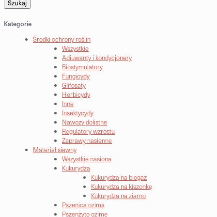
Szukaj
Kategorie
Środki ochrony roślin
Wszystkie
Adiuwanty i kondycjonery
Biostymulatory
Fungicydy
Glifosaty
Herbicydy
Inne
Insektycydy
Nawozy dolistne
Regulatory wzrostu
Zaprawy nasienne
Materiał siewny
Wszystkie nasiona
Kukurydza
Kukurydza na biogaz
Kukurydza na kiszonkę
Kukurydza na ziarno
Pszenica ozima
Pszenżyto ozime