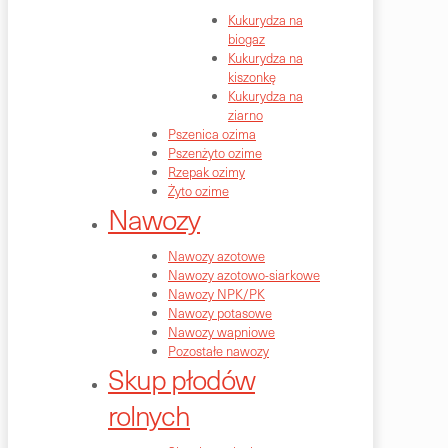
Kukurydza na
biogaz
Kukurydza na
kiszonkę
Kukurydza na
ziarno
Pszenica ozima
Pszenżyto ozime
Rzepak ozimy
Żyto ozime
Nawozy
Nawozy azotowe
Nawozy azotowo-siarkowe
Nawozy NPK/PK
Nawozy potasowe
Nawozy wapniowe
Pozostałe nawozy
Skup płodów
rolnych