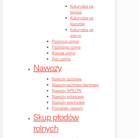
Kukurydza na
biogaz
Kukurydza na
kiszonkę
Kukurydza na
ziarno
Pszenica ozima
Pszenżyto ozime
Rzepak ozimy
Żyto ozime
Nawozy
Nawozy azotowe
Nawozy azotowo-siarkowe
Nawozy NPK/PK
Nawozy potasowe
Nawozy wapniowe
Pozostałe nawozy
Skup płodów
rolnych