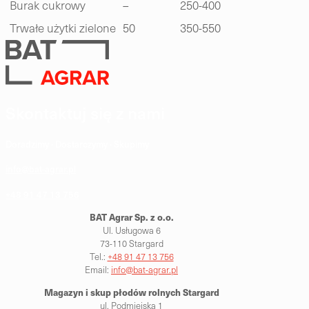
Burak cukrowy
–
250-400
Trwałe użytki zielone
50
350-550
Skontaktuj się z nami
Doradzimy · Dostarczymy · Skupimy
info@bat-agrar.pl
+48 91 47 13 756
BAT Agrar Sp. z o.o.
Ul. Usługowa 6
73-110 Stargard
Tel.:
+48 91 47 13 756
Email:
info@bat-agrar.pl
Magazyn i skup płodów rolnych
Stargard
ul. Podmiejska 1