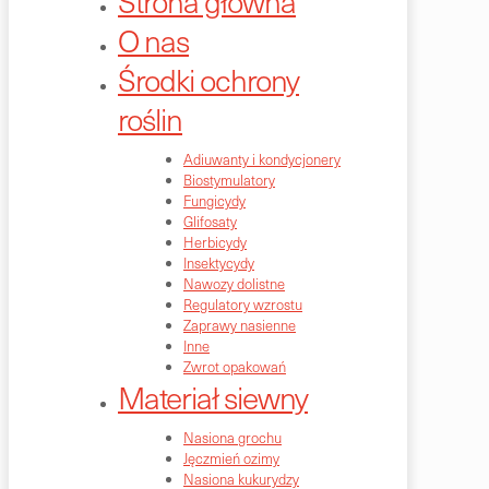
Strona główna
O nas
Środki ochrony
roślin
Adiuwanty i kondycjonery
Biostymulatory
Fungicydy
Glifosaty
Herbicydy
Insektycydy
Nawozy dolistne
Regulatory wzrostu
Zaprawy nasienne
Inne
Zwrot opakowań
Materiał siewny
Nasiona grochu
Jęczmień ozimy
Nasiona kukurydzy