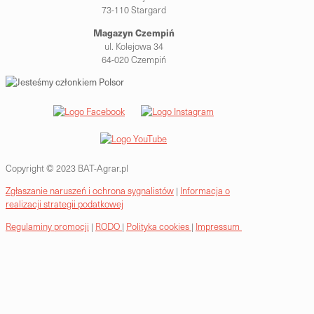
73-110 Stargard
Magazyn Czempiń
ul. Kolejowa 34
64-020 Czempiń
Copyright © 2023 BAT-Agrar.pl
Zgłaszanie naruszeń i ochrona sygnalistów
|
Informacja o
realizacji strategii podatkowej
Regulaminy promocji
|
RODO
|
Polityka cookies
|
Impressum