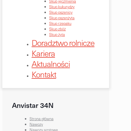
Skup jęczmienia
Skup kukurydzy
Skup pszenicy
Skup pszenżyta
Skup rzepaku
Skup zbóż
Skup żyta
Doradztwo rolnicze
Kariera
Aktualności
Kontakt
Anvistar 34N
Strona główna
Nawozy
Nawozy azotowe