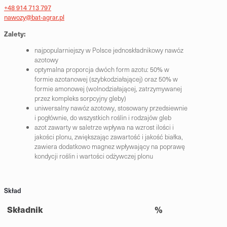
+48 914 713 797
nawozy@bat-agrar.pl
Zalety:
najpopularniejszy w Polsce jednoskładnikowy nawóz
azotowy
optymalna proporcja dwóch form azotu: 50% w
formie azotanowej (szybkodziałającej) oraz 50% w
formie amonowej (wolnodziałającej, zatrzymywanej
przez kompleks sorpcyjny gleby)
uniwersalny nawóz azotowy, stosowany przedsiewnie
i pogłównie, do wszystkich roślin i rodzajów gleb
azot zawarty w saletrze wpływa na wzrost ilości i
jakości plonu, zwiększając zawartość i jakość białka,
zawiera dodatkowo magnez wpływający na poprawę
kondycji roślin i wartości odżywczej plonu
Skład
Składnik
%