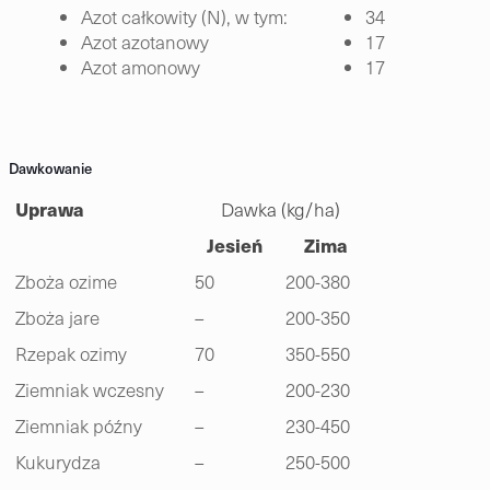
Azot całkowity (N), w tym:
34
Azot azotanowy
17
Azot amonowy
17
Dawkowanie
Uprawa
Dawka (kg/ha)
Jesień
Zima
Zboża ozime
50
200-380
Zboża jare
–
200-350
Rzepak ozimy
70
350-550
Ziemniak wczesny
–
200-230
Ziemniak późny
–
230-450
Kukurydza
–
250-500