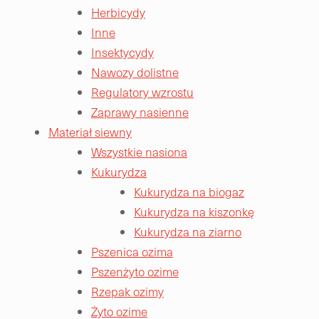
Herbicydy
Inne
Insektycydy
Nawozy dolistne
Regulatory wzrostu
Zaprawy nasienne
Materiał siewny
Wszystkie nasiona
Kukurydza
Kukurydza na biogaz
Kukurydza na kiszonkę
Kukurydza na ziarno
Pszenica ozima
Pszenżyto ozime
Rzepak ozimy
Żyto ozime