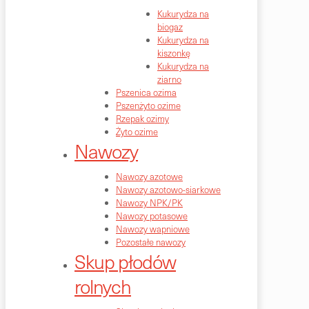
Kukurydza na
biogaz
Kukurydza na
kiszonkę
Kukurydza na
ziarno
Pszenica ozima
Pszenżyto ozime
Rzepak ozimy
Żyto ozime
Nawozy
Nawozy azotowe
Nawozy azotowo-siarkowe
Nawozy NPK/PK
Nawozy potasowe
Nawozy wapniowe
Pozostałe nawozy
Skup płodów
rolnych