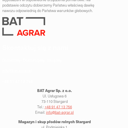
podstawie odczytu dobierzemy Państwu właściwą dawkę
nawozu odpowiednią do Państwa warunków glebowych.
Skontaktuj się z nami
Doradzimy · Dostarczymy · Skupimy
info@bat-agrar.pl
+48 91 47 13 756
BAT Agrar Sp. z o.o.
Ul. Usługowa 6
73-110 Stargard
Tel.:
+48 91 47 13 756
Email:
info@bat-agrar.pl
Magazyn i skup płodów rolnych
Stargard
ul. Podmiejska 1