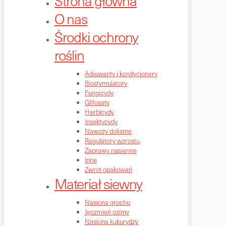
Strona główna
O nas
Środki ochrony
roślin
Adiuwanty i kondycjonery
Biostymulatory
Fungicydy
Glifosaty
Herbicydy
Insektycydy
Nawozy dolistne
Regulatory wzrostu
Zaprawy nasienne
Inne
Zwrot opakowań
Materiał siewny
Nasiona grochu
Jęczmień ozimy
Nasiona kukurydzy