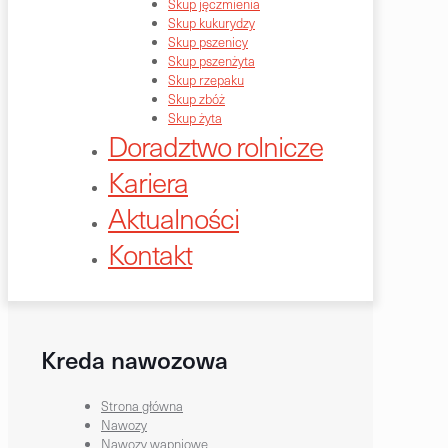
Skup jęczmienia
Skup kukurydzy
Skup pszenicy
Skup pszenżyta
Skup rzepaku
Skup zbóż
Skup żyta
Doradztwo rolnicze
Kariera
Aktualności
Kontakt
Kreda nawozowa
Strona główna
Nawozy
Nawozy wapniowe