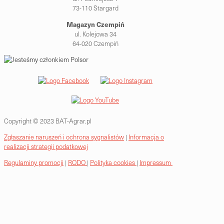
73-110 Stargard
Magazyn Czempiń
ul. Kolejowa 34
64-020 Czempiń
Copyright © 2023 BAT-Agrar.pl
Zgłaszanie naruszeń i ochrona sygnalistów
|
Informacja o
realizacji strategii podatkowej
Regulaminy promocji
|
RODO
|
Polityka cookies
|
Impressum