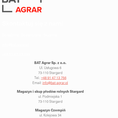
Skontaktuj się z nami
Doradzimy · Dostarczymy · Skupimy
info@bat-agrar.pl
+48 91 47 13 756
BAT Agrar Sp. z o.o.
Ul. Usługowa 6
73-110 Stargard
Tel.:
+48 91 47 13 756
Email:
info@bat-agrar.pl
Magazyn i skup płodów rolnych
Stargard
ul. Podmiejska 1
73-110 Stargard
Magazyn Czempiń
ul. Kolejowa 34