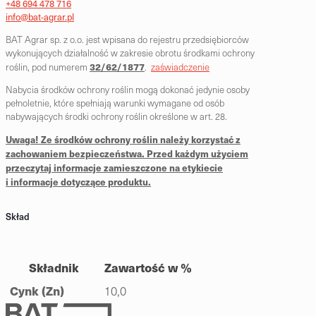
+48 694 478 716
info@bat-agrar.pl
BAT Agrar sp. z o.o. jest wpisana do rejestru przedsiębiorców
wykonujących działalność w zakresie obrotu środkami ochrony
32/62/1877
roślin, pod numerem
.
zaświadczenie
Nabycia środków ochrony roślin mogą dokonać jedynie osoby
pełnoletnie, które spełniają warunki wymagane od osób
nabywających środki ochrony roślin określone w art. 28.
Uwaga! Ze środków ochrony roślin należy korzystać z
zachowaniem bezpieczeństwa. Przed każdym użyciem
przeczytaj informacje zamieszczone na etykiecie
i informacje dotyczące produktu.
Skład
Składnik
Zawartość w %
Cynk (Zn)
10,0