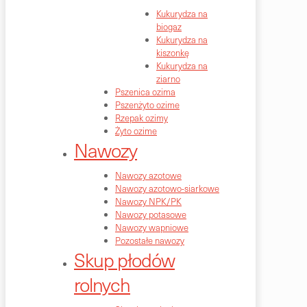
Kukurydza na
biogaz
Kukurydza na
kiszonkę
Kukurydza na
ziarno
Pszenica ozima
Pszenżyto ozime
Rzepak ozimy
Żyto ozime
Nawozy
Nawozy azotowe
Nawozy azotowo-siarkowe
Nawozy NPK/PK
Nawozy potasowe
Nawozy wapniowe
Pozostałe nawozy
Skup płodów
rolnych