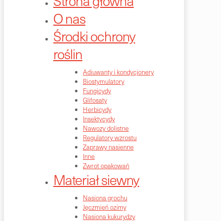
Strona główna
O nas
Środki ochrony
roślin
Adiuwanty i kondycjonery
Biostymulatory
Fungicydy
Glifosaty
Herbicydy
Insektycydy
Nawozy dolistne
Regulatory wzrostu
Zaprawy nasienne
Inne
Zwrot opakowań
Materiał siewny
Nasiona grochu
Jęczmień ozimy
Nasiona kukurydzy