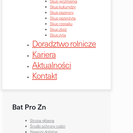
Skup jęczmienia
Skup kukurydzy
Skup pszenicy
Skup pszenżyta
Skup rzepaku
Skup zbóż
Skup żyta
Doradztwo rolnicze
Kariera
Aktualności
Kontakt
Bat Pro Zn
Strona główna
Środki ochrony roślin
Nawozy dolistne