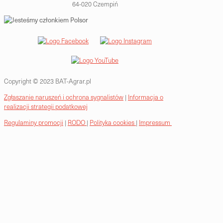
64-020 Czempiń
Copyright © 2023 BAT-Agrar.pl
Zgłaszanie naruszeń i ochrona sygnalistów
|
Informacja o
realizacji strategii podatkowej
Regulaminy promocji
|
RODO
|
Polityka cookies
|
Impressum