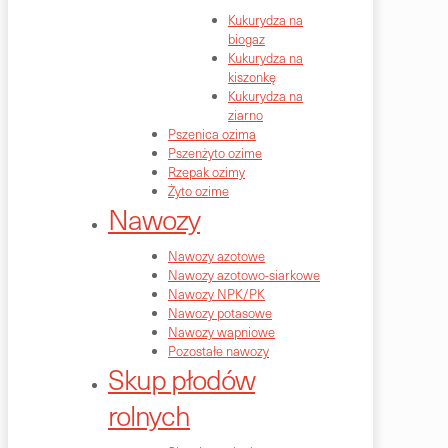
Kukurydza na
biogaz
Kukurydza na
kiszonkę
Kukurydza na
ziarno
Pszenica ozima
Pszenżyto ozime
Rzepak ozimy
Żyto ozime
Nawozy
Nawozy azotowe
Nawozy azotowo-siarkowe
Nawozy NPK/PK
Nawozy potasowe
Nawozy wapniowe
Pozostałe nawozy
Skup płodów
rolnych