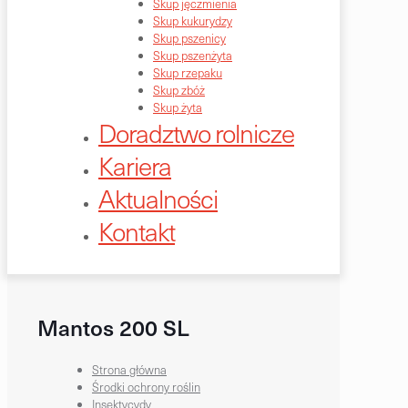
Skup jęczmienia
Skup kukurydzy
Skup pszenicy
Skup pszenżyta
Skup rzepaku
Skup zbóż
Skup żyta
Doradztwo rolnicze
Kariera
Aktualności
Kontakt
Mantos 200 SL
Strona główna
Środki ochrony roślin
Insektycydy