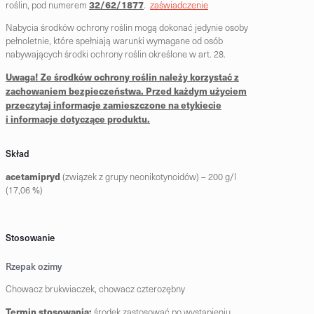
32/62/1877
roślin, pod numerem
.
zaświadczenie
Nabycia środków ochrony roślin mogą dokonać jedynie osoby
pełnoletnie, które spełniają warunki wymagane od osób
nabywających środki ochrony roślin określone w art. 28.
Uwaga! Ze środków ochrony roślin należy korzystać z
zachowaniem bezpieczeństwa. Przed każdym użyciem
przeczytaj informacje zamieszczone na etykiecie
i informacje dotyczące produktu.
Skład
acetamipryd
(związek z grupy neonikotynoidów) –
200 g/l
(17,06 %)
Stosowanie
Rzepak ozimy
Chowacz brukwiaczek, chowacz czterozębny
Termin stosowania:
środek zastosować po wystąpieniu