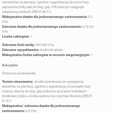
szkodników na plantacji, zgodnie z
sygnalizacją do końca fazy
pąkowania (żółty pąk) do fazy, gdy 10% łuszczyn osiągnęło
ostateczną
wielkość (BBCH 59-71).
Maksymalna dawka dla jednorazowego zastosowania:
0,3
l/ha.
Zalecana dawka dla jednorazowego zastosowania:
0,15-0,3
l/ha.
Liczba zabiegów:
1
Zalecana ilość wody:
200-400 l/ha.
Zalecane opryskiwanie:
średniokropliste.
Maksymalna liczba zabiegów w sezonie wegetacyjnym:
1
Kukurydza
Omacnica prosowianka
Termin stosowania:
środek zastosować po wystąpieniu
szkodnika na plantacji, zgodnie z sygnalizacją
od początku fazy
rozwoju wiechy do fazy, gdy widoczne są pręciki w kłoskach
środkowej części, a
kolba wyłania się z pochwy liściowej (BBCH
51-61)
Maksymalna/ zalecana dawka dla jednorazowego
zastosowania:
0,3 l/ha.