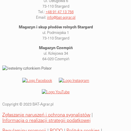
Ul. Usługowa 6
73-110 Stargard
Tel.:
+48 91 47 13 756
Email:
info@bat-agrar.pl
Magazyn i skup płodów rolnych
Stargard
ul. Podmiejska 1
73-110 Stargard
Magazyn Czempiń
ul. Kolejowa 34
64-020 Czempiń
Copyright © 2023 BAT-Agrar.pl
Zgłaszanie naruszeń i ochrona sygnalistów
|
Informacja o realizacji strategii podatkowej
Regulaminy promocji
|
RODO
|
Polityka cookies
|