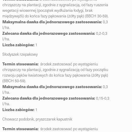
chrząszczy na plantacji, zgodnie z sygnalizacją,
od fazy ruszenia
wegetacji wiosennej (początek wydłużania łodygi, brak
międzywęźli) do końca fazy
pąkowania (żółty pąk) (BBCH 30-59).
Maksymalna dawka dla jednorazowego zastosowania:
0,3
l/ha.
Zalecana dawka dla jednorazowego zastosowania:
0,2-0,3
l/ha.
Liczba zabiegów:
1
Słodyszek rzepakowy
Termin stosowania:
środek zastosować po wystąpieniu
chrząszczy na plantacji, zgodnie z sygnalizacją
od fazy początku
rozwoju pąków kwiatowych do końca fazy pąkowania (żółty pąk)
(BBCH 50-59).
Maksymalna dawka dla jednorazowego zastosowania:
0,3
l/ha.
Zalecana dawka dla jednorazowego zastosowania:
0,15-0,3
l/ha.
Liczba zabiegów:
1
Chowacz podobnik, pryszczarek kapustnik
Termin stosowania:
środek zastosować po wystąpieniu