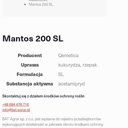
Mantos 200 SL
Mantos 200 SL
Producent
Qemetica
Uprawa
kukurydza, rzepak
Formulacja
SL
Substancja aktywna
acetamipryd
Skontaktuj się z działem środków ochrony roślin
+48 694 478 716
info@bat-agrar.pl
BAT Agrar sp. z o.o. jest wpisana do rejestru przedsiębiorców
wykonujących działalność w zakresie obrotu środkami ochrony