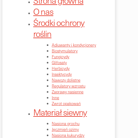
Strona główna
O nas
Środki ochrony
roślin
Adiuwanty i kondycjonery
Biostymulatory
Fungicydy
Glifosaty
Herbicydy
Insektycydy
Nawozy dolistne
Regulatory wzrostu
Zaprawy nasienne
Inne
Zwrot opakowań
Materiał siewny
Nasiona grochu
Jęczmień ozimy
Nasiona kukurydzy