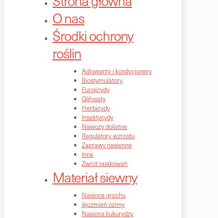
Strona główna
O nas
Środki ochrony
roślin
Adiuwanty i kondycjonery
Biostymulatory
Fungicydy
Glifosaty
Herbicydy
Insektycydy
Nawozy dolistne
Regulatory wzrostu
Zaprawy nasienne
Inne
Zwrot opakowań
Materiał siewny
Nasiona grochu
Jęczmień ozimy
Nasiona kukurydzy