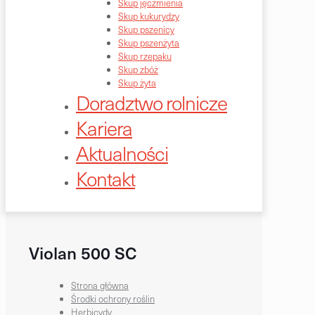
Skup jęczmienia
Skup kukurydzy
Skup pszenicy
Skup pszenżyta
Skup rzepaku
Skup zbóż
Skup żyta
Doradztwo rolnicze
Kariera
Aktualności
Kontakt
Violan 500 SC
Strona główna
Środki ochrony roślin
Herbicydy