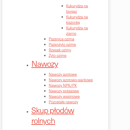
Kukurydza na
biogaz
Kukurydza na
kiszonkę
Kukurydza na
ziarno
Pszenica ozima
Pszenżyto ozime
Rzepak ozimy
Żyto ozime
Nawozy
Nawozy azotowe
Nawozy azotowo-siarkowe
Nawozy NPK/PK
Nawozy potasowe
Nawozy wapniowe
Pozostałe nawozy
Skup płodów
rolnych