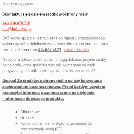
Brak w magazynie
Skontaktuj się z działem środków ochrony roślin
+48 694 478 716
info@bat-agrar.pl
BAT Agrar sp. z o.o. jest wpisana do rejestru przedsiębiorców
wykonujących działalność w zakresie obrotu środkami ochrony
32/62/1877
roślin, pod numerem
.
zaświadczenie
Nabycia środków ochrony roślin mogą dokonać jedynie osoby
pełnoletnie, które spełniają warunki wymagane od osób
nabywających środki ochrony roślin określone w art. 28.
Uwaga! Ze środków ochrony roślin należy korzystać z
zachowaniem bezpieczeństwa. Przed każdym użyciem
przeczytaj informacje zamieszczone na etykiecie
i informacje dotyczące produktu.
Diflufenikan
Grupa F1
koncentrat w formie stężonej zawiesiny do
rozcieńczania wodą (SC)