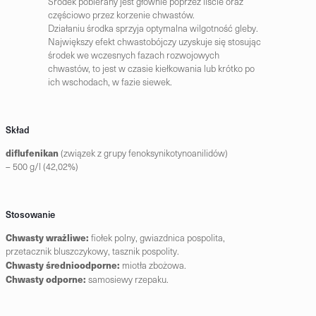
Środek pobierany jest głównie poprzez liście oraz
częściowo przez korzenie chwastów.
Działaniu środka sprzyja optymalna wilgotność gleby.
Największy efekt chwastobójczy uzyskuje się stosując
środek we wczesnych fazach rozwojowych
chwastów, to jest w czasie kiełkowania lub krótko po
ich wschodach, w fazie siewek.
Skład
diflufenikan
(związek z grupy fenoksynikotynoanilidów)
– 500 g/l (42,02%)
Stosowanie
Chwasty wrażliwe:
fiołek polny, gwiazdnica pospolita,
przetacznik bluszczykowy, tasznik pospolity.
Chwasty średnioodporne:
miotła zbożowa.
Chwasty odporne:
samosiewy rzepaku.