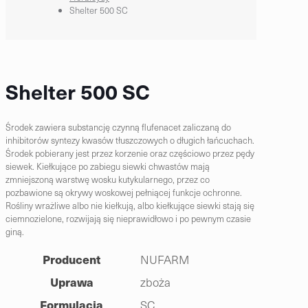
Shelter 500 SC
Shelter 500 SC
Środek zawiera substancję czynną flufenacet zaliczaną do
inhibitorów syntezy kwasów tłuszczowych o długich łańcuchach.
Środek pobierany jest przez korzenie oraz częściowo przez pędy
siewek. Kiełkujące po zabiegu siewki chwastów mają
zmniejszoną warstwę wosku kutykularnego, przez co
pozbawione są okrywy woskowej pełniącej funkcje ochronne.
Rośliny wrażliwe albo nie kiełkują, albo kiełkujące siewki stają się
ciemnozielone, rozwijają się nieprawidłowo i po pewnym czasie
giną.
Producent
NUFARM
Uprawa
zboża
Formulacja
SC