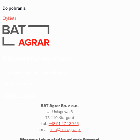
Do pobrania
Etykieta
Skontaktuj się z nami
Doradzimy · Dostarczymy · Skupimy
info@bat-agrar.pl
+48 91 47 13 756
BAT Agrar Sp. z o.o.
Ul. Usługowa 6
73-110 Stargard
Tel.:
+48 91 47 13 756
Email:
info@bat-agrar.pl
Magazyn i skup płodów rolnych
Stargard