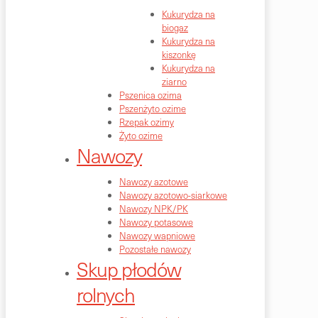
Kukurydza na
biogaz
Kukurydza na
kiszonkę
Kukurydza na
ziarno
Pszenica ozima
Pszenżyto ozime
Rzepak ozimy
Żyto ozime
Nawozy
Nawozy azotowe
Nawozy azotowo-siarkowe
Nawozy NPK/PK
Nawozy potasowe
Nawozy wapniowe
Pozostałe nawozy
Skup płodów
rolnych