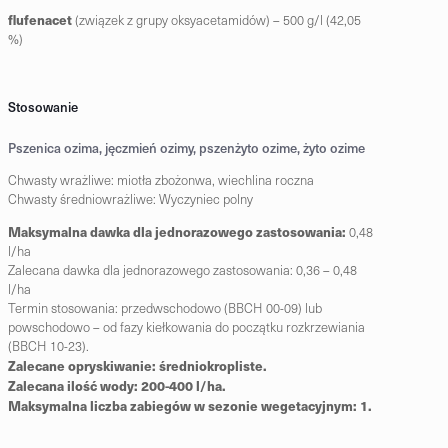
flufenacet
(związek z grupy oksyacetamidów) – 500 g/l (42,05
%)
Stosowanie
Pszenica ozima, jęczmień ozimy, pszenżyto ozime, żyto ozime
Chwasty wrażliwe: miotła zbożonwa, wiechlina roczna
Chwasty średniowrażliwe: Wyczyniec polny
Maksymalna dawka dla jednorazowego zastosowania:
0,48
l/ha
Zalecana dawka dla jednorazowego zastosowania: 0,36 – 0,48
l/ha
Termin stosowania: przedwschodowo (BBCH 00-09) lub
powschodowo – od fazy kiełkowania do początku rozkrzewiania
(BBCH 10-23).
Zalecane opryskiwanie: średniokropliste.
Zalecana ilość wody: 200-400 l/ha.
Maksymalna liczba zabiegów w sezonie wegetacyjnym: 1.