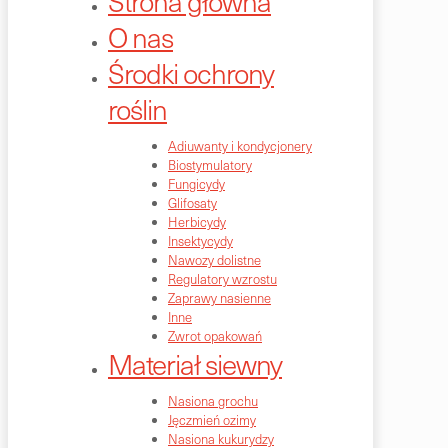
Strona główna
O nas
Środki ochrony
roślin
Adiuwanty i kondycjonery
Biostymulatory
Fungicydy
Glifosaty
Herbicydy
Insektycydy
Nawozy dolistne
Regulatory wzrostu
Zaprawy nasienne
Inne
Zwrot opakowań
Materiał siewny
Nasiona grochu
Jęczmień ozimy
Nasiona kukurydzy