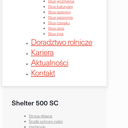
Skup jęczmienia
Skup kukurydzy
Skup pszenicy
Skup pszenżyta
Skup rzepaku
Skup zbóż
Skup żyta
Doradztwo rolnicze
Kariera
Aktualności
Kontakt
Shelter 500 SC
Strona główna
Środki ochrony roślin
Herbicydy