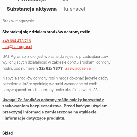
Substancja aktywna
flufenacet
Brak w magazynie
Skontaktuj się z działem środków ochrony roślin
+48 694 478 716
info@bat-agrar.pl
BAT Agrar sp. z o.o. jest wpisana do rejestru przedsiębiorców
wykonujących działalność w zakresie obrotu środkami ochrony
32/62/1877
roślin, pod numerem
.
zaświadczenie
Nabycia środków ochrony roślin mogą dokonać jedynie osoby
pełnoletnie, które spełniają warunki wymagane od osób
nabywających środki ochrony roślin określone w art. 28.
Uwaga! Ze środków ochrony roślin należy korzystać z
zachowaniem bezpieczeństwa. Przed każdym użyciem
przeczytaj informacje zamieszczone na etykiecie
i informacje dotyczące produktu.
Skład