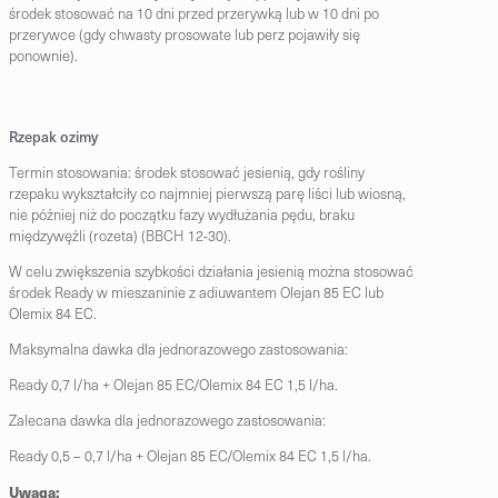
środek stosować na 10 dni przed przerywką lub w 10 dni po
przerywce (gdy chwasty prosowate lub perz pojawiły się
ponownie).
Rzepak ozimy
Termin stosowania: środek stosować jesienią, gdy rośliny
rzepaku wykształciły co najmniej pierwszą parę liści lub wiosną,
nie później niż do początku fazy wydłużania pędu, braku
międzywęźli (rozeta) (BBCH 12-30).
W celu zwiększenia szybkości działania jesienią można stosować
środek Ready w mieszaninie z adiuwantem Olejan 85 EC lub
Olemix 84 EC.
Maksymalna dawka dla jednorazowego zastosowania:
Ready 0,7 l/ha + Olejan 85 EC/Olemix 84 EC 1,5 l/ha.
Zalecana dawka dla jednorazowego zastosowania:
Ready 0,5 – 0,7 l/ha + Olejan 85 EC/Olemix 84 EC 1,5 l/ha.
Uwaga: