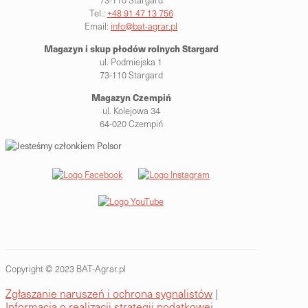
73-110 Stargard
Tel.:
+48 91 47 13 756
Email:
info@bat-agrar.pl
Magazyn i skup płodów rolnych
Stargard
ul. Podmiejska 1
73-110 Stargard
Magazyn Czempiń
ul. Kolejowa 34
64-020 Czempiń
Copyright © 2023 BAT-Agrar.pl
Zgłaszanie naruszeń i ochrona sygnalistów
|
Informacja o realizacji strategii podatkowej