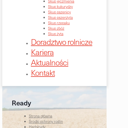
Skup jęczmienia
Skup kukurydzy
Skup pszenicy
Skup pszenżyta
Skup rzepaku
Skup zbóż
Skup żyta
Doradztwo rolnicze
Kariera
Aktualności
Kontakt
Ready
Strona główna
Środki ochrony roślin
Herbicydy