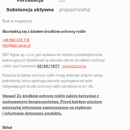
Substancja aktywna
propachizafop
Brak w magazynie
Skontaktuj się z działem środków ochrony roślin
+48 694 478 716
info@bat-agrar.pl
BAT Agrar sp. z o.o. jest wpisana do rejestru przedsiębiorców
wykonujących działalność w zakresie obrotu środkami ochrony
32/62/1877
roślin, pod numerem
.
zaświadczenie
Nabycia środków ochrony roślin mogą dokonać jedynie osoby
pełnoletnie, które spełniają warunki wymagane od osób
nabywających środki ochrony roślin określone w art. 28.
Uwaga! Ze środków ochrony roślin należy korzystać z
zachowaniem bezpieczeństwa. Przed każdym użyciem
przeczytaj informacje zamieszczone na etykiecie
i informacje dotyczące produktu.
Skład