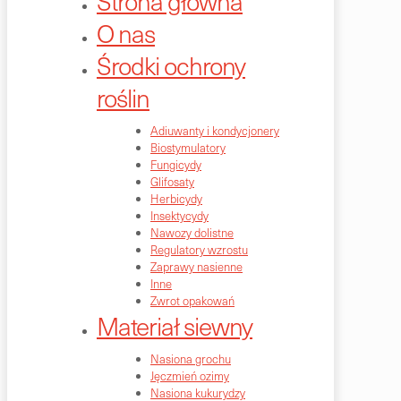
Strona główna
O nas
Środki ochrony
roślin
Adiuwanty i kondycjonery
Biostymulatory
Fungicydy
Glifosaty
Herbicydy
Insektycydy
Nawozy dolistne
Regulatory wzrostu
Zaprawy nasienne
Inne
Zwrot opakowań
Materiał siewny
Nasiona grochu
Jęczmień ozimy
Nasiona kukurydzy