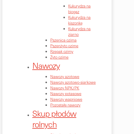
Kukurydza na
biogaz
Kukurydza na
kiszonkę
Kukurydza na
ziarno
Pszenica ozima
Pszenżyto ozime
Rzepak ozimy
Żyto ozime
Nawozy
Nawozy azotowe
Nawozy azotowo-siarkowe
Nawozy NPK/PK
Nawozy potasowe
Nawozy wapniowe
Pozostałe nawozy
Skup płodów
rolnych