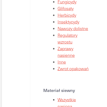
Fungicydy
Glifosaty
Herbicydy
Insektycydy
Nawozy dolistne
Regulatory
wzrostu
Zaprawy
nasienne
Inne
Zwrot opakowań
Materiał siewny
Wszystkie
nasiona