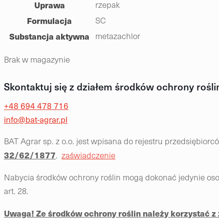
Uprawa
rzepak
Formulacja
SC
Substancja aktywna
metazachlor
Brak w magazynie
Skontaktuj się z działem środków ochrony rośli
+48 694 478 716
info@bat-agrar.pl
BAT Agrar sp. z o.o. jest wpisana do rejestru przedsiębio
32/62/1877
.
zaświadczenie
Nabycia środków ochrony roślin mogą dokonać jedynie osob
art. 28.
Uwaga! Ze środków ochrony roślin należy korzystać 