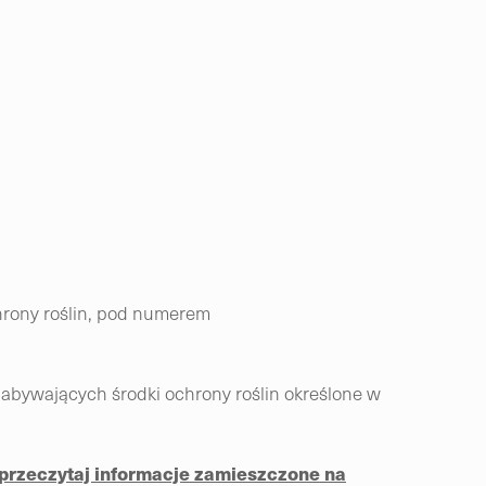
chrony roślin, pod numerem
abywających środki ochrony roślin określone w
przeczytaj informacje zamieszczone na