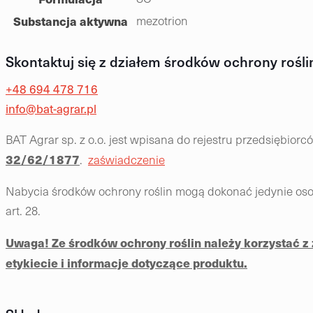
Substancja aktywna
mezotrion
Skontaktuj się z działem środków ochrony rośli
+48 694 478 716
info@bat-agrar.pl
BAT Agrar sp. z o.o. jest wpisana do rejestru przedsiębio
32/62/1877
.
zaświadczenie
Nabycia środków ochrony roślin mogą dokonać jedynie osob
art. 28.
Uwaga! Ze środków ochrony roślin należy korzystać 
etykiecie i informacje dotyczące produktu.