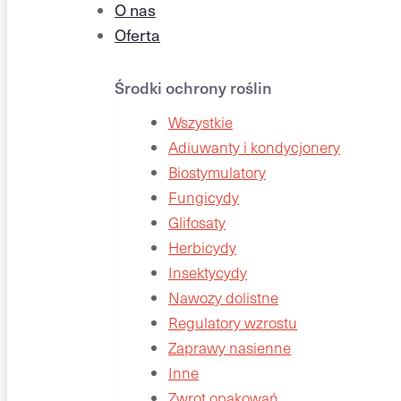
O nas
Oferta
Środki ochrony roślin
Wszystkie
Adiuwanty i kondycjonery
Biostymulatory
Fungicydy
Glifosaty
Herbicydy
Insektycydy
Nawozy dolistne
Regulatory wzrostu
Zaprawy nasienne
Inne
Zwrot opakowań