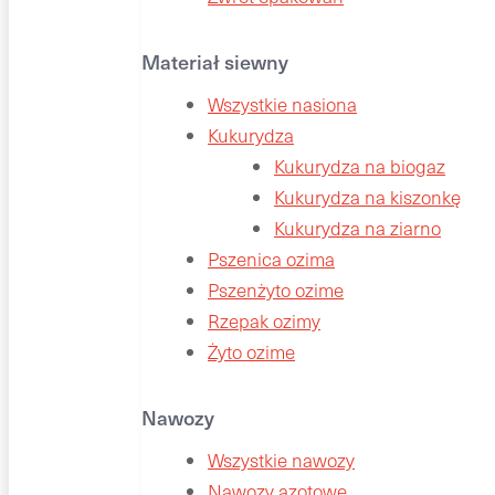
Materiał siewny
Wszystkie nasiona
Kukurydza
Kukurydza na biogaz
Kukurydza na kiszonkę
Kukurydza na ziarno
Pszenica ozima
Pszenżyto ozime
Rzepak ozimy
Żyto ozime
Nawozy
Wszystkie nawozy
Nawozy azotowe