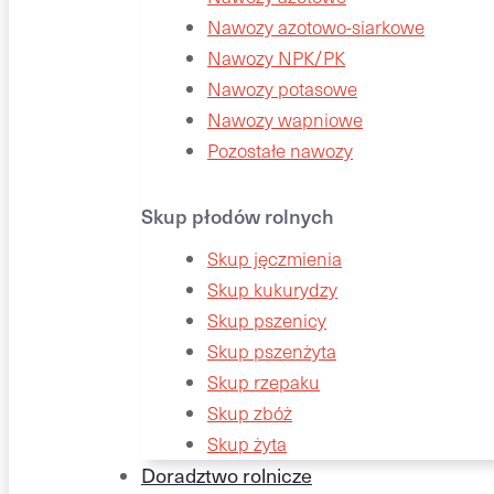
Nawozy azotowo-siarkowe
Nawozy NPK/PK
Nawozy potasowe
Nawozy wapniowe
Pozostałe nawozy
Skup płodów rolnych
Skup jęczmienia
Skup kukurydzy
Skup pszenicy
Skup pszenżyta
Skup rzepaku
Skup zbóż
Skup żyta
Doradztwo rolnicze