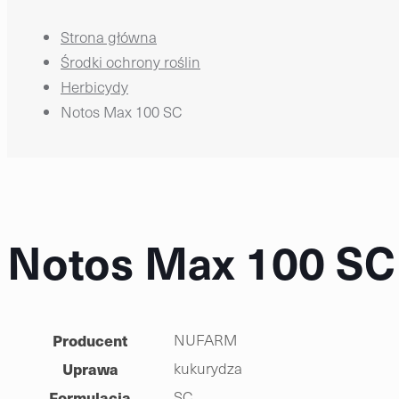
Strona główna
Środki ochrony roślin
Herbicydy
Notos Max 100 SC
Notos Max 100 SC
Producent
NUFARM
Uprawa
kukurydza
Formulacja
SC