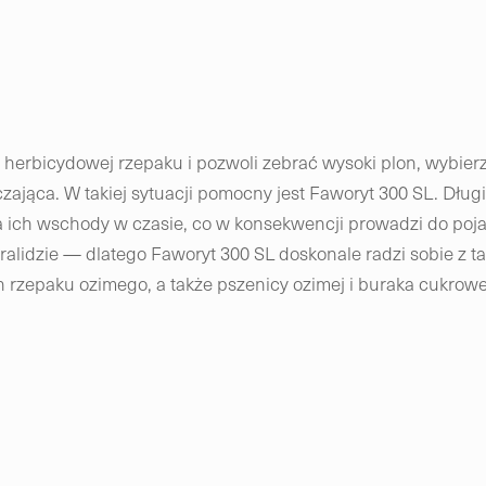
y herbicydowej rzepaku i pozwoli zebrać wysoki plon, wybier
jąca. W takiej sytuacji pomocny jest Faworyt 300 SL. Długi
 ich wschody w czasie, co w konsekwencji prowadzi do poj
ralidzie — dlatego Faworyt 300 SL doskonale radzi sobie z t
rzepaku ozimego, a także pszenicy ozimej i buraka cukrow