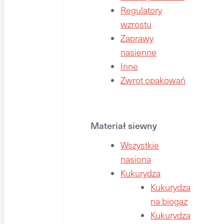
Regulatory
wzrostu
Zaprawy
nasienne
Inne
Zwrot opakowań
Materiał siewny
Wszystkie
nasiona
Kukurydza
Kukurydza
na biogaz
Kukurydza