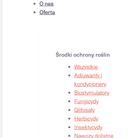
O nas
Oferta
Środki ochrony roślin
Wszystkie
Adiuwanty i
kondycjonery
Biostymulatory
Fungicydy
Glifosaty
Herbicydy
Insektycydy
Nawozy dolistne