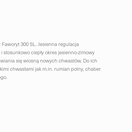
z Faworyt 300 SL. Jesienna regulacja
 i stosunkowo ciepły okres jesienno-zimowy
awiania się wiosną nowych chwastów. Do ich
akimi chwastami jak m.in. rumian polny, chaber
ego.