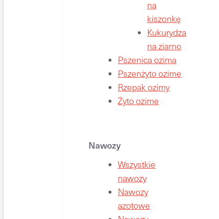
na
kiszonkę
Kukurydza
na ziarno
Pszenica ozima
Pszenżyto ozime
Rzepak ozimy
Żyto ozime
Nawozy
Wszystkie
nawozy
Nawozy
azotowe