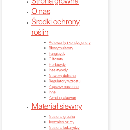
Strona główna
O nas
Środki ochrony
roślin
Adiuwanty i kondycjonery
Biostymulatory
Fungicydy
Glifosaty
Herbicydy
Insektycydy
Nawozy dolistne
Regulatory wzrostu
Zaprawy nasienne
Inne
Zwrot opakowań
Materiał siewny
Nasiona grochu
Jęczmień ozimy
Nasiona kukurydzy