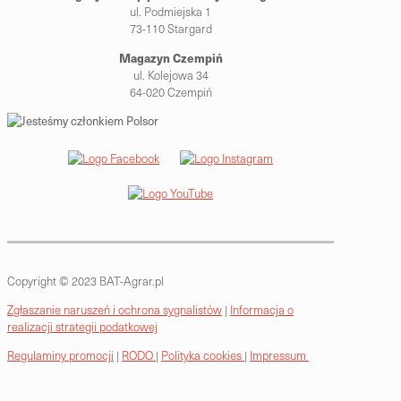
ul. Podmiejska 1
73-110 Stargard
Magazyn Czempiń
ul. Kolejowa 34
64-020 Czempiń
Copyright © 2023 BAT-Agrar.pl
Zgłaszanie naruszeń i ochrona sygnalistów
|
Informacja o
realizacji strategii podatkowej
Regulaminy promocji
|
RODO
|
Polityka cookies
|
Impressum