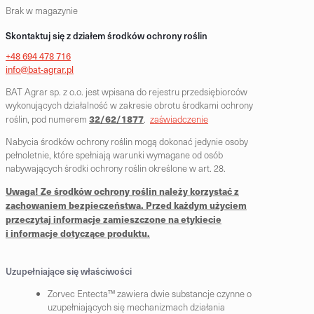
Brak w magazynie
Skontaktuj się z działem środków ochrony roślin
+48 694 478 716
info@bat-agrar.pl
BAT Agrar sp. z o.o. jest wpisana do rejestru przedsiębiorców
wykonujących działalność w zakresie obrotu środkami ochrony
32/62/1877
roślin, pod numerem
.
zaświadczenie
Nabycia środków ochrony roślin mogą dokonać jedynie osoby
pełnoletnie, które spełniają warunki wymagane od osób
nabywających środki ochrony roślin określone w art. 28.
Uwaga! Ze środków ochrony roślin należy korzystać z
zachowaniem bezpieczeństwa. Przed każdym użyciem
przeczytaj informacje zamieszczone na etykiecie
i informacje dotyczące produktu.
Uzupełniające się właściwości
Zorvec Entecta™ zawiera dwie substancje czynne o
uzupełniających się mechanizmach działania