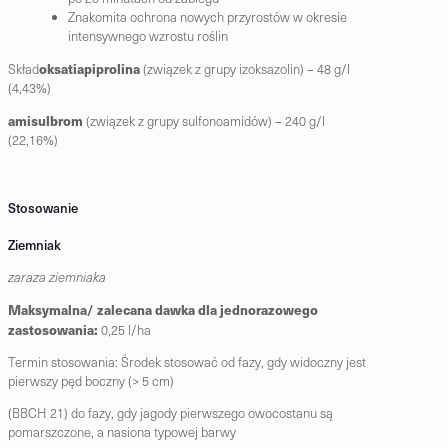
Znakomita ochrona nowych przyrostów w okresie
intensywnego wzrostu roślin
oksatiapiprolina
Skład
(związek z grupy izoksazolin) – 48 g/l
(4,43%)
amisulbrom
(związek z grupy sulfonoamidów) – 240 g/l
(22,16%)
Stosowanie
Ziemniak
zaraza ziemniaka
Maksymalna/ zalecana dawka dla jednorazowego
zastosowania:
0,25 l/ha
Termin stosowania: Środek stosować od fazy, gdy widoczny jest
pierwszy pęd boczny (> 5 cm)
(BBCH 21) do fazy, gdy jagody pierwszego owocostanu są
pomarszczone, a nasiona typowej barwy