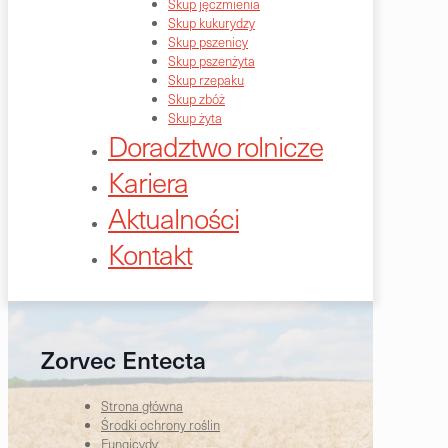
Skup jęczmienia
Skup kukurydzy
Skup pszenicy
Skup pszenżyta
Skup rzepaku
Skup zbóż
Skup żyta
Doradztwo rolnicze
Kariera
Aktualności
Kontakt
Zorvec Entecta
Strona główna
Środki ochrony roślin
Fungicydy