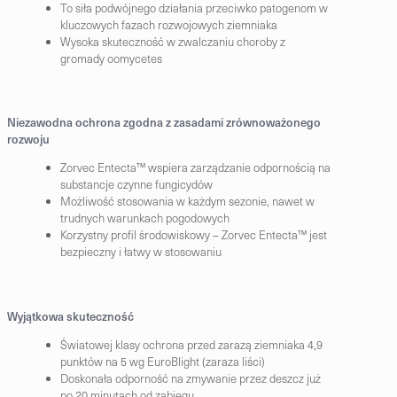
To siła podwójnego działania przeciwko patogenom w
kluczowych fazach rozwojowych ziemniaka
Wysoka skuteczność w zwalczaniu choroby z
gromady oomycetes
Niezawodna ochrona zgodna z zasadami zrównoważonego
rozwoju
Zorvec Entecta™ wspiera zarządzanie odpornością na
substancje czynne fungicydów
Możliwość stosowania w każdym sezonie, nawet w
trudnych warunkach pogodowych
Korzystny profil środowiskowy – Zorvec Entecta™ jest
bezpieczny i łatwy w stosowaniu
Wyjątkowa skuteczność
Światowej klasy ochrona przed zarazą ziemniaka 4,9
punktów na 5 wg EuroBlight (zaraza liści)
Doskonała odporność na zmywanie przez deszcz już
po 20 minutach od zabiegu