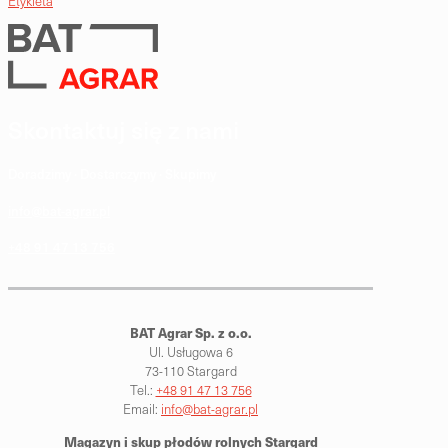
Etykieta
Skontaktuj się z nami
Doradzimy · Dostarczymy · Skupimy
info@bat-agrar.pl
+48 91 47 13 756
BAT Agrar Sp. z o.o.
Ul. Usługowa 6
73-110 Stargard
Tel.:
+48 91 47 13 756
Email:
info@bat-agrar.pl
Magazyn i skup płodów rolnych
Stargard