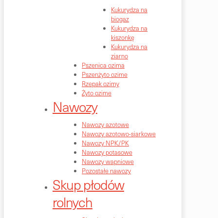
Kukurydza na
biogaz
Kukurydza na
kiszonkę
Kukurydza na
ziarno
Pszenica ozima
Pszenżyto ozime
Rzepak ozimy
Żyto ozime
Nawozy
Nawozy azotowe
Nawozy azotowo-siarkowe
Nawozy NPK/PK
Nawozy potasowe
Nawozy wapniowe
Pozostałe nawozy
Skup płodów
rolnych