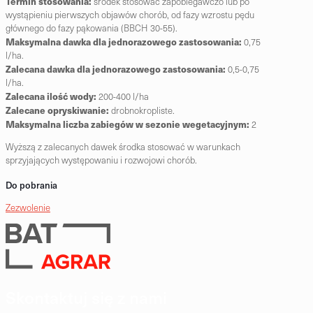
Termin stosowania:
ś
rodek stosować zapobiegawczo lub po
wystąpieniu pierwszych objawów
chorób, od fazy wzrostu pędu
głównego do fazy pąkowania (BBCH 30-55).
Maksymalna dawka dla jednorazowego zastosowania:
0,75
l/ha.
Zalecana dawka dla jednorazowego zastosowania:
0,5-0,75
l/ha.
Zalecana ilość wody:
200-400 l/ha
Zalecane opryskiwanie:
drobnokropliste.
Maksymalna liczba zabiegów w sezonie wegetacyjnym:
2
Wyższą z zalecanych dawek środka stosować w warunkach
sprzyjających występowaniu i rozwojowi
chorób.
Do pobrania
Zezwolenie
Skontaktuj się z nami