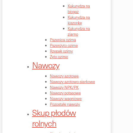
Kukurydza na
biogaz
Kukurydza na
kiszonkę
Kukurydza na
ziarno
Pszenica ozima
Pszenżyto ozime
Rzepak ozimy
Żyto ozime
Nawozy
Nawozy azotowe
Nawozy azotowo-siarkowe
Nawozy NPK/PK
Nawozy potasowe
Nawozy wapniowe
Pozostałe nawozy
Skup płodów
rolnych