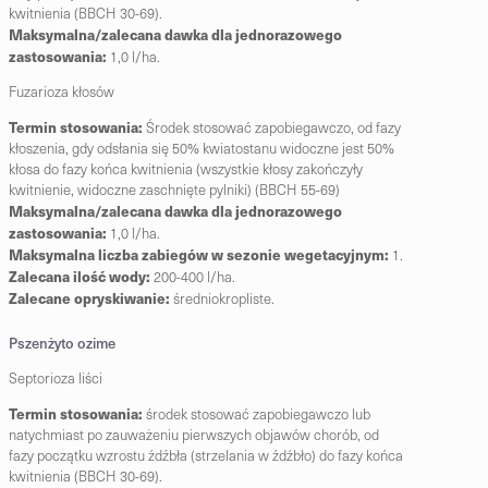
kwitnienia (BBCH 30-69).
Maksymalna/zalecana dawka dla jednorazowego
zastosowania:
1,0 l/ha.
Fuzarioza kłosów
Termin stosowania:
Środek stosować zapobiegawczo, od fazy
kłoszenia, gdy odsłania się 50% kwiatostanu widoczne jest 50%
kłosa do fazy końca kwitnienia (wszystkie kłosy zakończyły
kwitnienie, widoczne zaschnięte pylniki) (BBCH 55-69)
Maksymalna/zalecana dawka dla jednorazowego
zastosowania:
1,0 l/ha.
Maksymalna liczba zabiegów w sezonie wegetacyjnym:
1.
Zalecana ilość wody:
200-400 l/ha.
Zalecane opryskiwanie:
średniokropliste.
Pszenżyto ozime
Septorioza liści
Termin stosowania:
środek stosować zapobiegawczo lub
natychmiast po zauważeniu pierwszych objawów chorób, od
fazy początku wzrostu źdźbła (strzelania w źdźbło) do fazy końca
kwitnienia (BBCH 30-69).