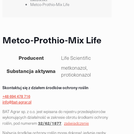
Metco-Prothio-Mix Life
Metco-Prothio-Mix Life
Producent
Life Scientific
metkonazol,
Substancja aktywna
protiokonazol
Skontaktuj się z działem środków ochrony roślin
+48 694 478 716
info@bat-agrar.pl
BAT Agrar sp. z o.o. jest wpisana do rejestru przedsiębiorców
wykonujących działalność w zakresie obrotu środkami ochrony
32/62/1877
roślin, pod numerem
.
zaświadczenie
Nabycia środków ochrony roślin mogą dokonać jedynie osoby