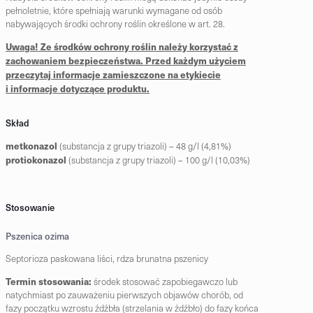
pełnoletnie, które spełniają warunki wymagane od osób
nabywających środki ochrony roślin określone w art. 28.
Uwaga! Ze środków ochrony roślin należy korzystać z
zachowaniem bezpieczeństwa. Przed każdym użyciem
przeczytaj informacje zamieszczone na etykiecie
i informacje dotyczące produktu.
Skład
metkonazol
(substancja z grupy triazoli) – 48 g/l (4,81%)
protiokonazol
(substancja z grupy triazoli) – 100 g/l (10,03%)
Stosowanie
Pszenica ozima
Septorioza paskowana liści, rdza brunatna pszenicy
Termin stosowania:
środek stosować zapobiegawczo lub
natychmiast po zauważeniu pierwszych objawów chorób, od
fazy początku wzrostu źdźbła (strzelania w źdźbło) do fazy końca