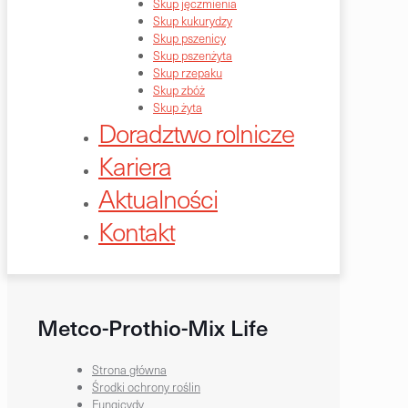
Skup jęczmienia
Skup kukurydzy
Skup pszenicy
Skup pszenżyta
Skup rzepaku
Skup zbóż
Skup żyta
Doradztwo rolnicze
Kariera
Aktualności
Kontakt
Metco-Prothio-Mix Life
Strona główna
Środki ochrony roślin
Fungicydy