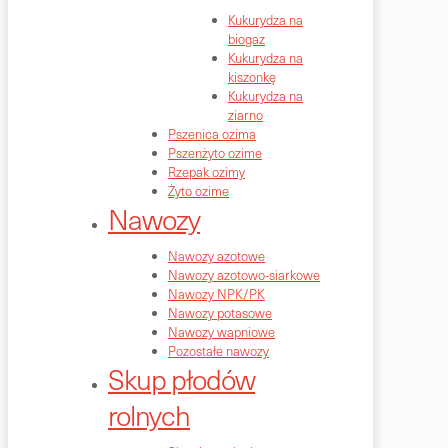
Kukurydza na
biogaz
Kukurydza na
kiszonkę
Kukurydza na
ziarno
Pszenica ozima
Pszenżyto ozime
Rzepak ozimy
Żyto ozime
Nawozy
Nawozy azotowe
Nawozy azotowo-siarkowe
Nawozy NPK/PK
Nawozy potasowe
Nawozy wapniowe
Pozostałe nawozy
Skup płodów
rolnych