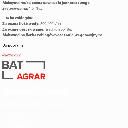
Maksymalna/zalecana dawka dla jednorazowego
zastosowania:
1,0 l/ha.
Liczba zabiegów:
1
Zalecana ilość wody:
200-400 l/ha
Zalecane opryskiwanie:
średniokropliste.
Maksymalna liczba zabiegów w sezonie wegetacyjnym:
1
Do pobrania
Zezwolenie
Skontaktuj się z nami
Doradzimy · Dostarczymy · Skupimy
info@bat-agrar.pl
+48 91 47 13 756