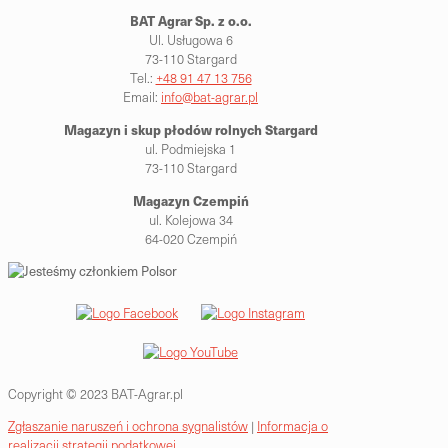
BAT Agrar Sp. z o.o.
Ul. Usługowa 6
73-110 Stargard
Tel.:
+48 91 47 13 756
Email:
info@bat-agrar.pl
Magazyn i skup płodów rolnych
Stargard
ul. Podmiejska 1
73-110 Stargard
Magazyn Czempiń
ul. Kolejowa 34
64-020 Czempiń
Copyright © 2023 BAT-Agrar.pl
Zgłaszanie naruszeń i ochrona sygnalistów
|
Informacja o
realizacji strategii podatkowej