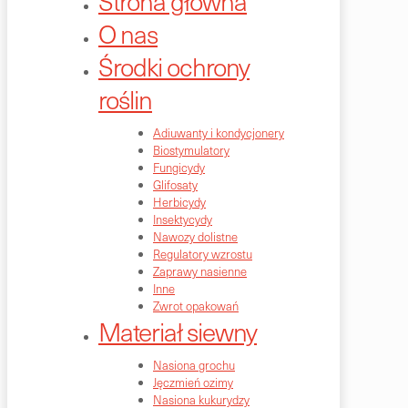
Strona główna
O nas
Środki ochrony
roślin
Adiuwanty i kondycjonery
Biostymulatory
Fungicydy
Glifosaty
Herbicydy
Insektycydy
Nawozy dolistne
Regulatory wzrostu
Zaprawy nasienne
Inne
Zwrot opakowań
Materiał siewny
Nasiona grochu
Jęczmień ozimy
Nasiona kukurydzy