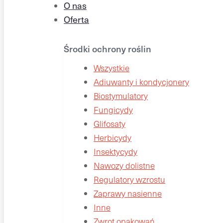
O nas
Oferta
Środki ochrony roślin
Wszystkie
Adiuwanty i kondycjonery
Biostymulatory
Fungicydy
Glifosaty
Herbicydy
Insektycydy
Nawozy dolistne
Regulatory wzrostu
Zaprawy nasienne
Inne
Zwrot opakowań