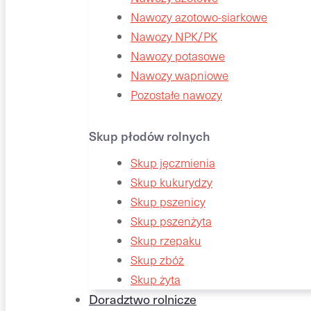
Nawozy azotowo-siarkowe
Nawozy NPK/PK
Nawozy potasowe
Nawozy wapniowe
Pozostałe nawozy
Skup płodów rolnych
Skup jęczmienia
Skup kukurydzy
Skup pszenicy
Skup pszenżyta
Skup rzepaku
Skup zbóż
Skup żyta
Doradztwo rolnicze