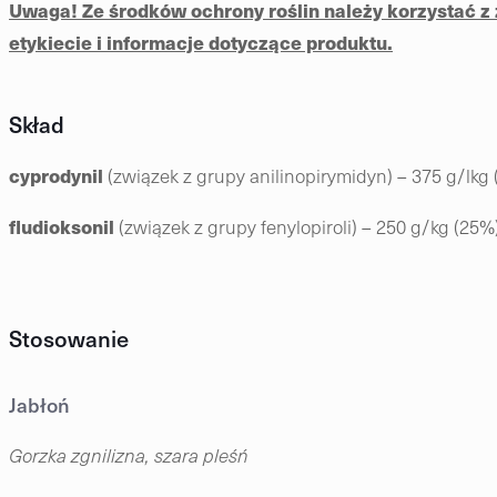
Uwaga! Ze środków ochrony roślin należy korzystać 
etykiecie i informacje dotyczące produktu.
Skład
cyprodynil
(związek z grupy anilinopirymidyn) – 375 g/lkg 
fludioksonil
(związek z grupy fenylopiroli) – 250 g/kg (25%
Stosowanie
Jabłoń
Gorzka zgnilizna, szara pleśń