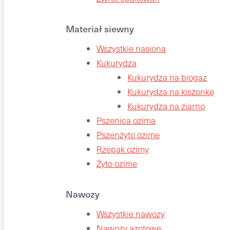
Materiał siewny
Wszystkie nasiona
Kukurydza
Kukurydza na biogaz
Kukurydza na kiszonkę
Kukurydza na ziarno
Pszenica ozima
Pszenżyto ozime
Rzepak ozimy
Żyto ozime
Nawozy
Wszystkie nawozy
Nawozy azotowe