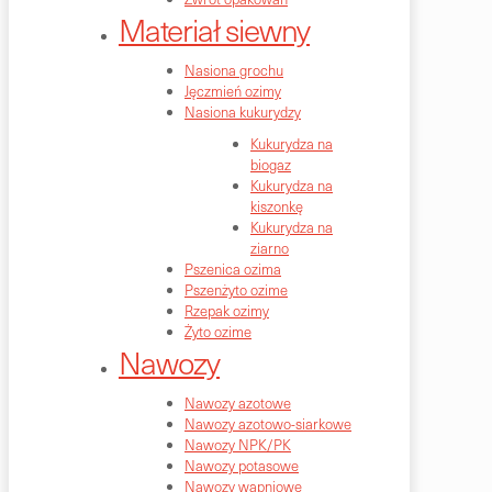
Materiał siewny
Nasiona grochu
Jęczmień ozimy
Nasiona kukurydzy
Kukurydza na
biogaz
Kukurydza na
kiszonkę
Kukurydza na
ziarno
Pszenica ozima
Pszenżyto ozime
Rzepak ozimy
Żyto ozime
Nawozy
Nawozy azotowe
Nawozy azotowo-siarkowe
Nawozy NPK/PK
Nawozy potasowe
Nawozy wapniowe