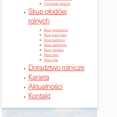
Pozostałe nawozy
Skup płodów
rolnych
Skup jęczmienia
Skup kukurydzy
Skup pszenicy
Skup pszenżyta
Skup rzepaku
Skup zbóż
Skup żyta
Doradztwo rolnicze
Kariera
Aktualności
Kontakt