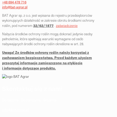
+48 694 478 716
info@bat-agrar.pl
BAT Agrar sp. z o.o. jest wpisana do rejestru przedsiębiorców
wykonujących działalność w zakresie obrotu środkami ochrony
32/62/1877
roślin, pod numerem
.
zaświadczenie
Nabycia środków ochrony roślin mogą dokonać jedynie osoby
pełnoletnie, które spełniają warunki wymagane od osób
nabywających środki ochrony roślin określone w art. 28.
Uwaga! Ze środków ochrony roślin należy korzystać z
zachowaniem bezpieczeństwa. Przed każdym użyciem
przeczytaj informacje zamieszczone na etykiecie
i informacje dotyczące produktu.
Skontaktuj się z nami
Doradzimy · Dostarczymy · Skupimy
info@bat-agrar.pl