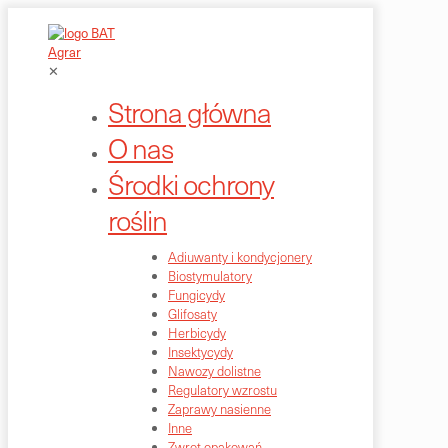
✕
Strona główna
O nas
Środki ochrony
roślin
Adiuwanty i kondycjonery
Biostymulatory
Fungicydy
Glifosaty
Herbicydy
Insektycydy
Nawozy dolistne
Regulatory wzrostu
Zaprawy nasienne
Inne
Zwrot opakowań