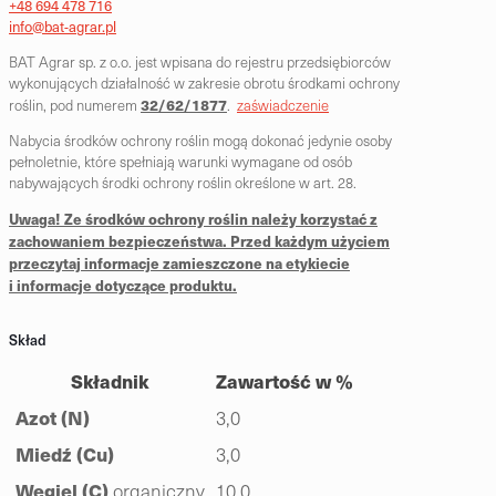
+48 694 478 716
info@bat-agrar.pl
BAT Agrar sp. z o.o. jest wpisana do rejestru przedsiębiorców
wykonujących działalność w zakresie obrotu środkami ochrony
32/62/1877
roślin, pod numerem
.
zaświadczenie
Nabycia środków ochrony roślin mogą dokonać jedynie osoby
pełnoletnie, które spełniają warunki wymagane od osób
nabywających środki ochrony roślin określone w art. 28.
Uwaga! Ze środków ochrony roślin należy korzystać z
zachowaniem bezpieczeństwa. Przed każdym użyciem
przeczytaj informacje zamieszczone na etykiecie
i informacje dotyczące produktu.
Skład
Składnik
Zawartość w %
Azot (N)
3,0
Miedź (Cu)
3,0
Węgiel (C)
organiczny
10,0