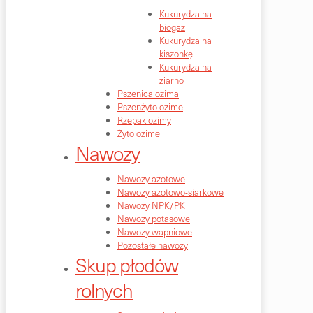
Kukurydza na
biogaz
Kukurydza na
kiszonkę
Kukurydza na
ziarno
Pszenica ozima
Pszenżyto ozime
Rzepak ozimy
Żyto ozime
Nawozy
Nawozy azotowe
Nawozy azotowo-siarkowe
Nawozy NPK/PK
Nawozy potasowe
Nawozy wapniowe
Pozostałe nawozy
Skup płodów
rolnych