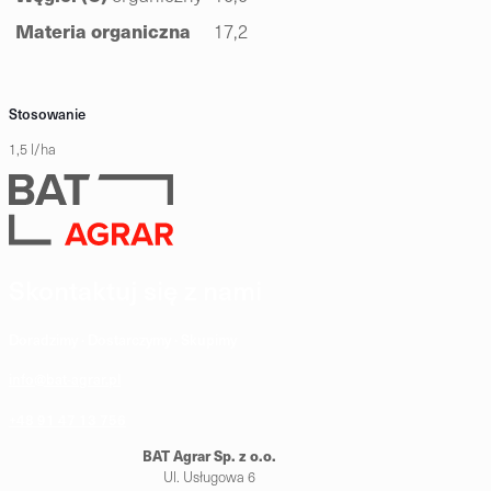
Materia organiczna
17,2
Stosowanie
1,5 l/ha
Skontaktuj się z nami
Doradzimy · Dostarczymy · Skupimy
info@bat-agrar.pl
+48 91 47 13 756
BAT Agrar Sp. z o.o.
Ul. Usługowa 6