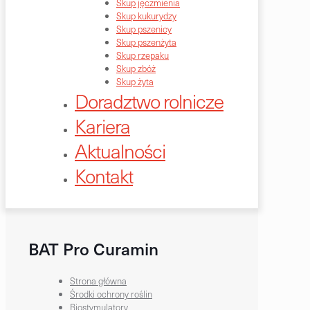
Skup jęczmienia
Skup kukurydzy
Skup pszenicy
Skup pszenżyta
Skup rzepaku
Skup zbóż
Skup żyta
Doradztwo rolnicze
Kariera
Aktualności
Kontakt
BAT Pro Curamin
Strona główna
Środki ochrony roślin
Biostymulatory