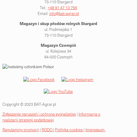
73-110 Stargard
Tel.:
+48 91 47 13 756
Email:
info@bat-agrar.pl
Magazyn i skup płodów rolnych
Stargard
ul. Podmiejska 1
73-110 Stargard
Magazyn Czempiń
ul. Kolejowa 34
64-020 Czempiń
Copyright © 2023 BAT-Agrar.pl
Zgłaszanie naruszeń i ochrona sygnalistów
|
Informacja o
realizacji strategii podatkowej
Regulaminy promocji
|
RODO
|
Polityka cookies
|
Impressum