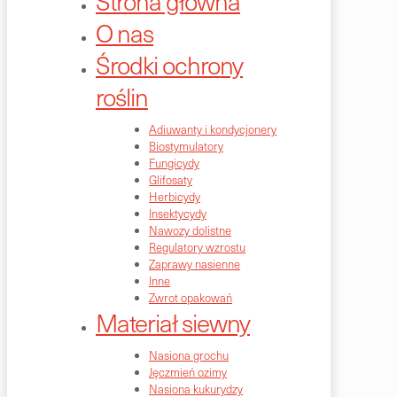
Strona główna
O nas
Środki ochrony
roślin
Adiuwanty i kondycjonery
Biostymulatory
Fungicydy
Glifosaty
Herbicydy
Insektycydy
Nawozy dolistne
Regulatory wzrostu
Zaprawy nasienne
Inne
Zwrot opakowań
Materiał siewny
Nasiona grochu
Jęczmień ozimy
Nasiona kukurydzy