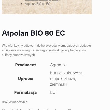
Atpolan BIO 80 EC
Atpolan BIO 80 EC
Wielofunkcyjny adiuwant do herbicydów wymagających dodatku
adiuwanta olejowego, a szczególnie do aktywacji herbicydów
sulfonylomocznikowych.
Producent
Agromix
buraki, kukurydza,
Uprawa
rzepak, zboża,
ziemniaki
Formulacja
EC
Brak w magazynie