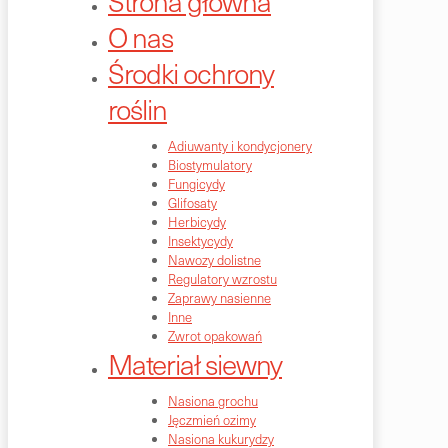
Strona główna
O nas
Środki ochrony
roślin
Adiuwanty i kondycjonery
Biostymulatory
Fungicydy
Glifosaty
Herbicydy
Insektycydy
Nawozy dolistne
Regulatory wzrostu
Zaprawy nasienne
Inne
Zwrot opakowań
Materiał siewny
Nasiona grochu
Jęczmień ozimy
Nasiona kukurydzy