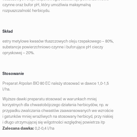
czynne oraz bufor pH, który umożliwia maksymalną
rozpuszczalność herbicydu.
Skład
estry metylowe kwasów tłuszczowych oleju rzepakowego – 80%,
substancje powierzchniowo czynne i buforujące pH cieczy
opryskowej – 20%.
Stosowanie
Preparat Atpolan BIO 80 EC należy stosować w dawce 1,0-1,5
l/ha.
Wyższe dawki preparatu stosować w warunkach mniej
korzystnych dla chwastobójczego działania herbicydów, np. w
przypadku zwalczania chwastów zaawansowanych we wzroście
i gatunków mniej wrażliwych na stosowany herbicyd, przy niskiej
i długo utrzymującej się wilgotności względnej powietrza itp
Zalecana dawka:
0,2-0,4 l/ha