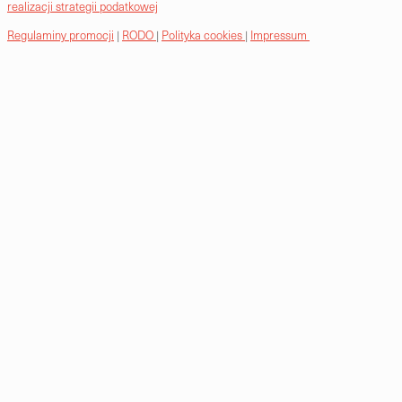
realizacji strategii podatkowej
Regulaminy promocji
|
RODO
|
Polityka cookies
|
Impressum