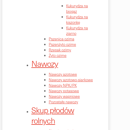
Kukurydza na
biogaz
Kukurydza na
kiszonkę
Kukurydza na
ziarno
Pszenica ozima
Pszenżyto ozime
Rzepak ozimy
Żyto ozime
Nawozy
Nawozy azotowe
Nawozy azotowo-siarkowe
Nawozy NPK/PK
Nawozy potasowe
Nawozy wapniowe
Pozostałe nawozy
Skup płodów
rolnych