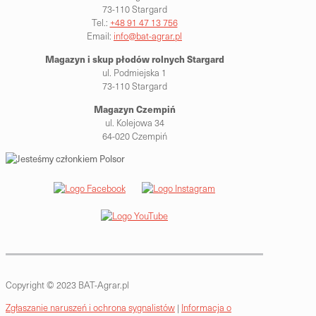
73-110 Stargard
Tel.:
+48 91 47 13 756
Email:
info@bat-agrar.pl
Magazyn i skup płodów rolnych
Stargard
ul. Podmiejska 1
73-110 Stargard
Magazyn Czempiń
ul. Kolejowa 34
64-020 Czempiń
Copyright © 2023 BAT-Agrar.pl
Zgłaszanie naruszeń i ochrona sygnalistów
|
Informacja o