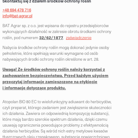
Skontaktuj się z działem środków ochrony roślin
+48 694 478 716
info@bat-agrar.pl
BAT Agrar sp. z o.o. jest wpisana do rejestru przedsiębiorców
wykonujących działalność w zakresie obrotu środkami ochrony
32/62/1877
roślin, pod numerem
.
zaświadczenie
Nabycia środków ochrony roślin mogą dokonać jedynie osoby
pełnoletnie, które spełniają warunki wymagane od osób
nabywających środki ochrony roślin określone w art. 28.
Uwaga! Ze środków ochrony roślin należy korzystać z
zachowaniem bezpieczeństwa. Przed każdym użyciem
przeczytaj informacje zamieszczone na etykiecie
i informacje dotyczące produktu.
Atopolan BIO 80 EC to wielofunkcyjny adiuwant do herbicydów,
czyli preparat, którego zadaniem jest zwiększenie skuteczności
ich działania. Zawiera on odpowiednią kompozycję substancji,
które mają bardzo szerokie spektrum działania, dzięki czemu
usuwają ograniczenia powodujące problemy z efektywnością
działania herbicydów. Są wśród nich estry metylowe kwasów
tłuszczowych oleju rzepakowego, substancje powierzchniowo