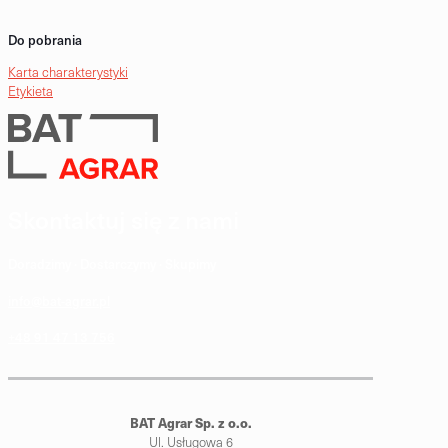
Do pobrania
Karta charakterystyki
Etykieta
Skontaktuj się z nami
Doradzimy · Dostarczymy · Skupimy
info@bat-agrar.pl
+48 91 47 13 756
BAT Agrar Sp. z o.o.
Ul. Usługowa 6