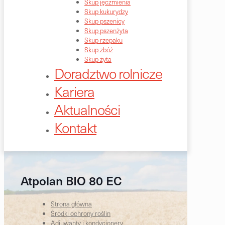
Skup jęczmienia
Skup kukurydzy
Skup pszenicy
Skup pszenżyta
Skup rzepaku
Skup zbóż
Skup żyta
Doradztwo rolnicze
Kariera
Aktualności
Kontakt
Atpolan BIO 80 EC
Strona główna
Środki ochrony roślin
Adiuwanty i kondycjonery