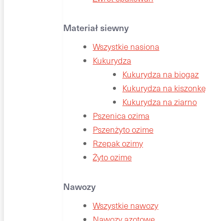
Materiał siewny
Wszystkie nasiona
Kukurydza
Kukurydza na biogaz
Kukurydza na kiszonkę
Kukurydza na ziarno
Pszenica ozima
Pszenżyto ozime
Rzepak ozimy
Żyto ozime
Nawozy
Wszystkie nawozy
Nawozy azotowe