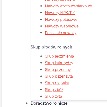
Nawozy azotowo-siarkowe
Nawozy NPK/PK
Nawozy potasowe
Nawozy wapniowe
Pozostałe nawozy
Skup płodów rolnych
Skup jęczmienia
Skup kukurydzy
Skup pszenicy
Skup pszenżyta
Skup rzepaku
Skup zbóż
Skup żyta
Doradztwo rolnicze