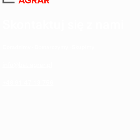
Skontaktuj się z nami
Doradzimy · Dostarczymy · Skupimy
info@bat-agrar.pl
+48 91 47 13 756