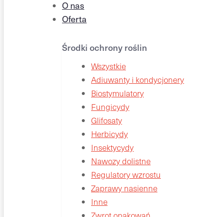
O nas
Oferta
Środki ochrony roślin
Wszystkie
Adiuwanty i kondycjonery
Biostymulatory
Fungicydy
Glifosaty
Herbicydy
Insektycydy
Nawozy dolistne
Regulatory wzrostu
Zaprawy nasienne
Inne
Zwrot opakowań