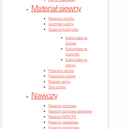
Materiał siewny
Nasiona grochu
Jęczmień ozimy
Nasiona kukurydzy
Kukurydza na
biogaz
Kukurydza na
kiszonkę
Kukurydza na
ziarno
Pszenica ozima
Pszenżyto ozime
Rzepak ozimy
Żyto ozime
Nawozy
Nawozy azotowe
Nawozy azotowo-siarkowe
Nawozy NPK/PK
Nawozy potasowe
Nawozy wapniowe