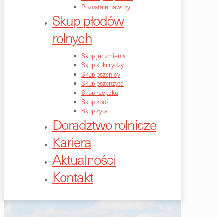
Pozostałe nawozy
Skup płodów
rolnych
Skup jęczmienia
Skup kukurydzy
Skup pszenicy
Skup pszenżyta
Skup rzepaku
Skup zbóż
Skup żyta
Doradztwo rolnicze
Kariera
Aktualności
Kontakt