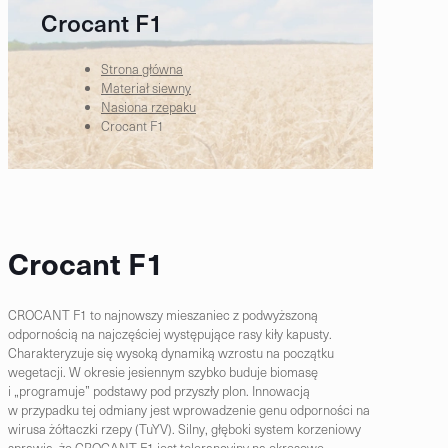
Crocant F1
Strona główna
Materiał siewny
Nasiona rzepaku
Crocant F1
Crocant F1
CROCANT F1 to najnowszy mieszaniec z podwyższoną
odpornością na najczęściej występujące rasy kiły kapusty.
Charakteryzuje się wysoką dynamiką wzrostu na początku
wegetacji. W okresie jesiennym szybko buduje biomasę
i „programuje” podstawy pod przyszły plon. Innowacją
w przypadku tej odmiany jest wprowadzenie genu odporności na
wirusa żółtaczki rzepy (TuYV). Silny, głęboki system korzeniowy
sprawia, że CROCANT F1 jest tolerancyjny na okresowe