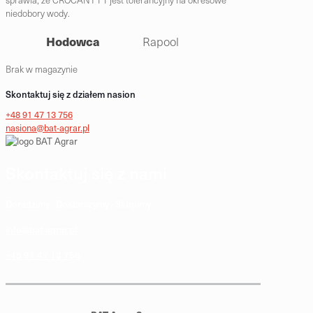
niedobory wody.
Hodowca
Rapool
Brak w magazynie
Skontaktuj się z działem nasion
+48 91 47 13 756
nasiona@bat-agrar.pl
Skontaktuj się z nami
Doradzimy · Dostarczymy · Skupimy
info@bat-agrar.pl
+48 91 47 13 756