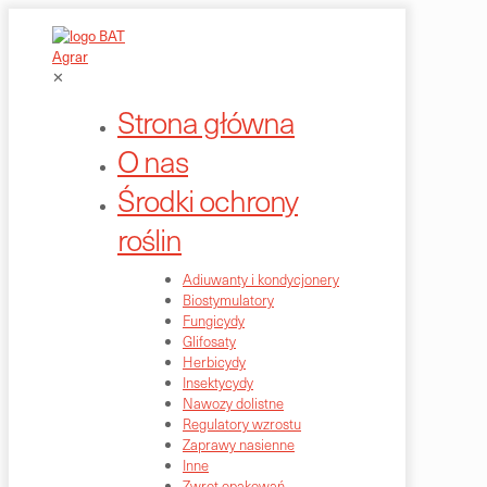
✕
Strona główna
O nas
Środki ochrony
roślin
Adiuwanty i kondycjonery
Biostymulatory
Fungicydy
Glifosaty
Herbicydy
Insektycydy
Nawozy dolistne
Regulatory wzrostu
Zaprawy nasienne
Inne
Zwrot opakowań