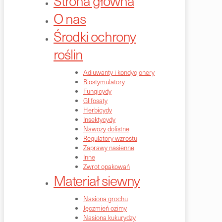
Strona główna
O nas
Środki ochrony
roślin
Adiuwanty i kondycjonery
Biostymulatory
Fungicydy
Glifosaty
Herbicydy
Insektycydy
Nawozy dolistne
Regulatory wzrostu
Zaprawy nasienne
Inne
Zwrot opakowań
Materiał siewny
Nasiona grochu
Jęczmień ozimy
Nasiona kukurydzy