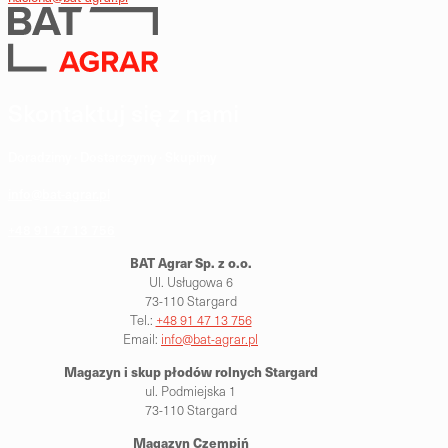
Skontaktuj się z nami
Doradzimy · Dostarczymy · Skupimy
info@bat-agrar.pl
+48 91 47 13 756
BAT Agrar Sp. z o.o.
Ul. Usługowa 6
73-110 Stargard
Tel.:
+48 91 47 13 756
Email:
info@bat-agrar.pl
Magazyn i skup płodów rolnych
Stargard
ul. Podmiejska 1
73-110 Stargard
Magazyn Czempiń