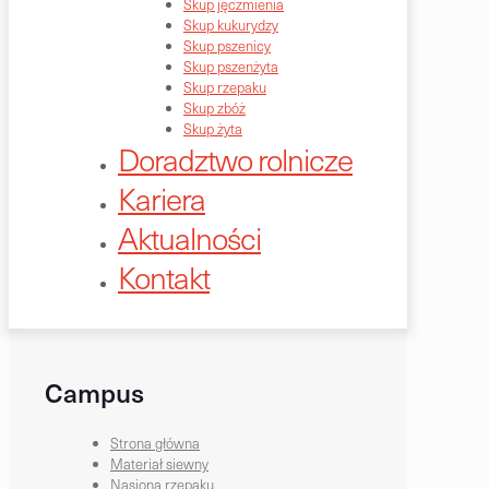
Skup jęczmienia
Skup kukurydzy
Skup pszenicy
Skup pszenżyta
Skup rzepaku
Skup zbóż
Skup żyta
Doradztwo rolnicze
Kariera
Aktualności
Kontakt
Campus
Strona główna
Materiał siewny
Nasiona rzepaku