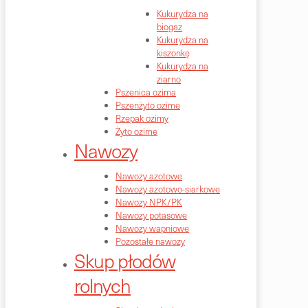
Kukurydza na
biogaz
Kukurydza na
kiszonkę
Kukurydza na
ziarno
Pszenica ozima
Pszenżyto ozime
Rzepak ozimy
Żyto ozime
Nawozy
Nawozy azotowe
Nawozy azotowo-siarkowe
Nawozy NPK/PK
Nawozy potasowe
Nawozy wapniowe
Pozostałe nawozy
Skup płodów
rolnych