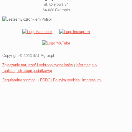
ul. Kolejowa 34
64-020 Czempiń
Copyright © 2023 BAT-Agrar.pl
Zgłaszanie naruszeń i ochrona sygnalistów
|
Informacja o
realizacji strategii podatkowej
Regulaminy promocji
|
RODO
|
Polityka cookies
|
Impressum