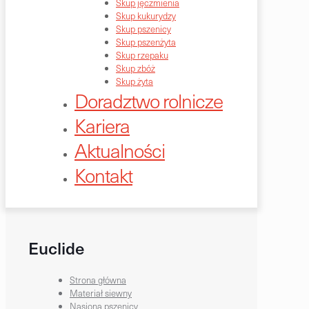
Skup jęczmienia
Skup kukurydzy
Skup pszenicy
Skup pszenżyta
Skup rzepaku
Skup zbóż
Skup żyta
Doradztwo rolnicze
Kariera
Aktualności
Kontakt
Euclide
Strona główna
Materiał siewny
Nasiona pszenicy