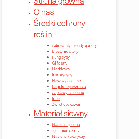
Strona główna
O nas
Środki ochrony
roślin
Adiuwanty i kondycjonery
Biostymulatory
Fungicydy
Glifosaty
Herbicydy
Insektycydy
Nawozy dolistne
Regulatory wzrostu
Zaprawy nasienne
Inne
Zwrot opakowań
Materiał siewny
Nasiona grochu
Jęczmień ozimy
Nasiona kukurydzy