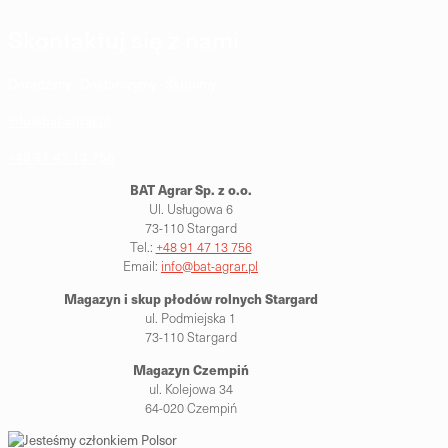
Skontaktuj się z nami
Doradzimy · Dostarczymy · Skupimy
info@bat-agrar.pl
+48 91 47 13 756
BAT Agrar Sp. z o.o.
Ul. Usługowa 6
73-110 Stargard
Tel.:
+48 91 47 13 756
Email:
info@bat-agrar.pl
Magazyn i skup płodów rolnych
Stargard
ul. Podmiejska 1
73-110 Stargard
Magazyn Czempiń
ul. Kolejowa 34
64-020 Czempiń