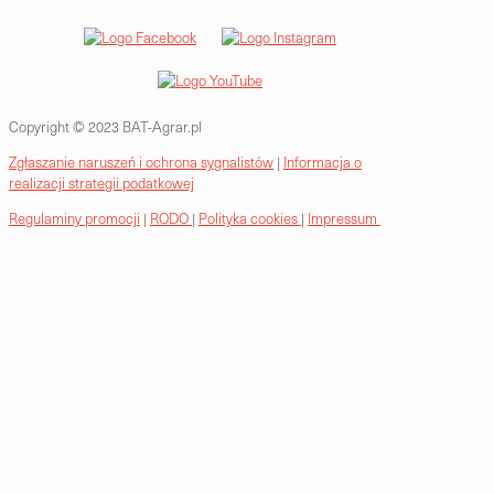
Copyright © 2023 BAT-Agrar.pl
Zgłaszanie naruszeń i ochrona sygnalistów
|
Informacja o
realizacji strategii podatkowej
Regulaminy promocji
|
RODO
|
Polityka cookies
|
Impressum