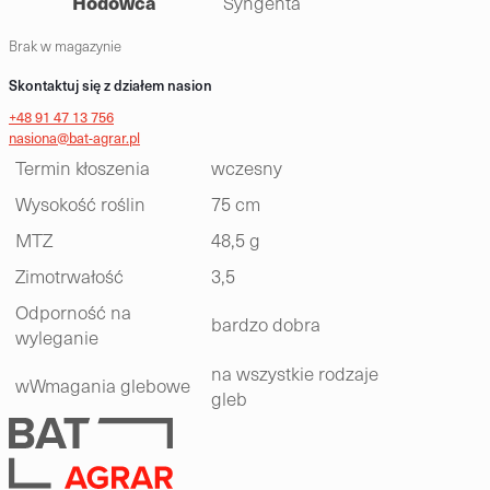
Hodowca
Syngenta
Brak w magazynie
Skontaktuj się z działem nasion
+48 91 47 13 756
nasiona@bat-agrar.pl
Termin kłoszenia
wczesny
Wysokość roślin
75 cm
MTZ
48,5 g
Zimotrwałość
3,5
Odporność na
bardzo dobra
wyleganie
na wszystkie rodzaje
wWmagania glebowe
gleb