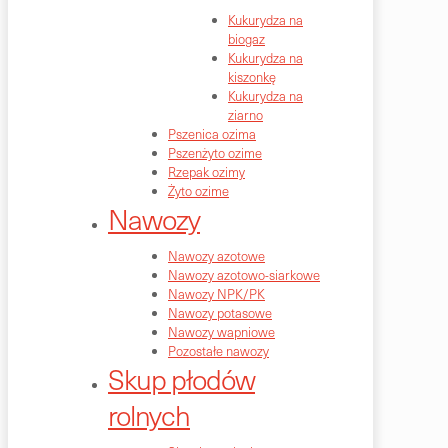
Kukurydza na
biogaz
Kukurydza na
kiszonkę
Kukurydza na
ziarno
Pszenica ozima
Pszenżyto ozime
Rzepak ozimy
Żyto ozime
Nawozy
Nawozy azotowe
Nawozy azotowo-siarkowe
Nawozy NPK/PK
Nawozy potasowe
Nawozy wapniowe
Pozostałe nawozy
Skup płodów
rolnych