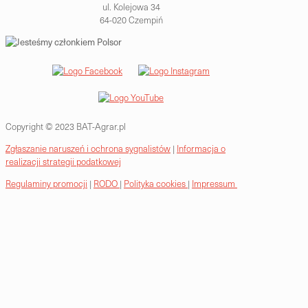
ul. Kolejowa 34
64-020 Czempiń
Copyright © 2023 BAT-Agrar.pl
Zgłaszanie naruszeń i ochrona sygnalistów
|
Informacja o
realizacji strategii podatkowej
Regulaminy promocji
|
RODO
|
Polityka cookies
|
Impressum