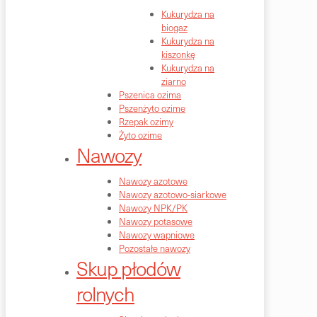
Kukurydza na
biogaz
Kukurydza na
kiszonkę
Kukurydza na
ziarno
Pszenica ozima
Pszenżyto ozime
Rzepak ozimy
Żyto ozime
Nawozy
Nawozy azotowe
Nawozy azotowo-siarkowe
Nawozy NPK/PK
Nawozy potasowe
Nawozy wapniowe
Pozostałe nawozy
Skup płodów
rolnych