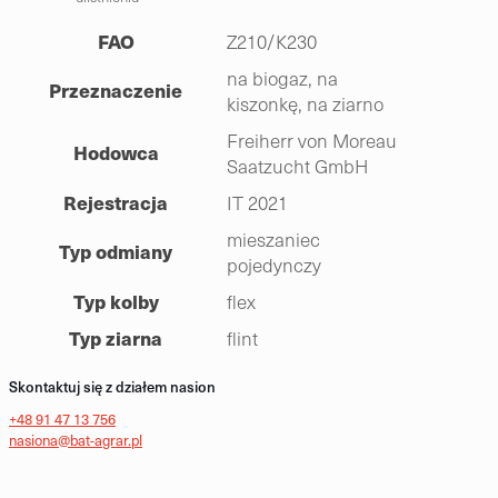
FAO
Z210/K230
na biogaz, na
Przeznaczenie
kiszonkę, na ziarno
Freiherr von Moreau
Hodowca
Saatzucht GmbH
Rejestracja
IT 2021
mieszaniec
Typ odmiany
pojedynczy
Typ kolby
flex
Typ ziarna
flint
Skontaktuj się z działem nasion
+48 91 47 13 756
nasiona@bat-agrar.pl