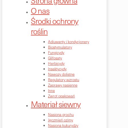
Strona główna
O nas
Środki ochrony
roślin
Adiuwanty i kondycjonery
Biostymulatory
Fungicydy
Glifosaty
Herbicydy
Insektycydy
Nawozy dolistne
Regulatory wzrostu
Zaprawy nasienne
Inne
Zwrot opakowań
Materiał siewny
Nasiona grochu
Jęczmień ozimy
Nasiona kukurydzy