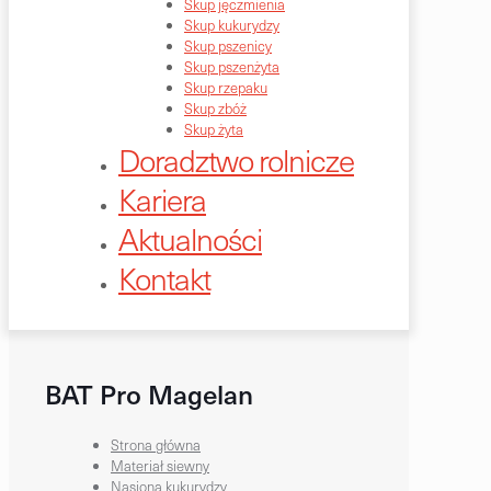
Skup jęczmienia
Skup kukurydzy
Skup pszenicy
Skup pszenżyta
Skup rzepaku
Skup zbóż
Skup żyta
Doradztwo rolnicze
Kariera
Aktualności
Kontakt
BAT Pro Magelan
Strona główna
Materiał siewny
Nasiona kukurydzy