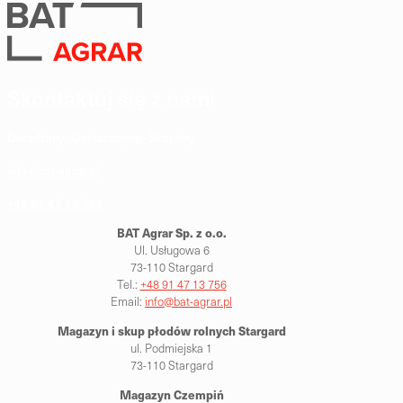
Skontaktuj się z nami
Doradzimy · Dostarczymy · Skupimy
info@bat-agrar.pl
+48 91 47 13 756
BAT Agrar Sp. z o.o.
Ul. Usługowa 6
73-110 Stargard
Tel.:
+48 91 47 13 756
Email:
info@bat-agrar.pl
Magazyn i skup płodów rolnych
Stargard
ul. Podmiejska 1
73-110 Stargard
Magazyn Czempiń