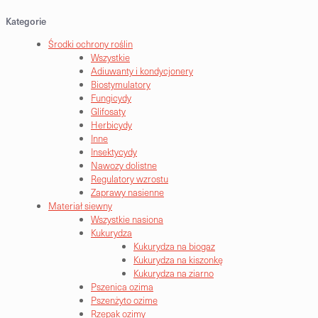
Kategorie
Środki ochrony roślin
Wszystkie
Adiuwanty i kondycjonery
Biostymulatory
Fungicydy
Glifosaty
Herbicydy
Inne
Insektycydy
Nawozy dolistne
Regulatory wzrostu
Zaprawy nasienne
Materiał siewny
Wszystkie nasiona
Kukurydza
Kukurydza na biogaz
Kukurydza na kiszonkę
Kukurydza na ziarno
Pszenica ozima
Pszenżyto ozime
Rzepak ozimy