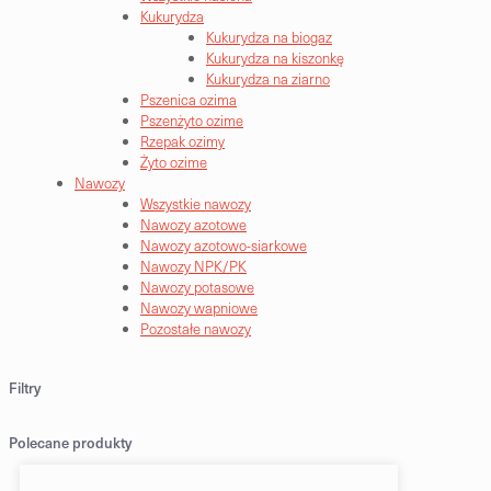
Kukurydza
Kukurydza na biogaz
Kukurydza na kiszonkę
Kukurydza na ziarno
Pszenica ozima
Pszenżyto ozime
Rzepak ozimy
Żyto ozime
Nawozy
Wszystkie nawozy
Nawozy azotowe
Nawozy azotowo-siarkowe
Nawozy NPK/PK
Nawozy potasowe
Nawozy wapniowe
Pozostałe nawozy
Filtry
Polecane produkty