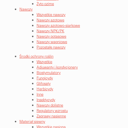
Żyto ozime
Nawozy
Wszystkie nawozy
Nawozy azotowe
Nawozy azotowo-siarkowe
Nawozy NPK/PK
Nawozy potasowe
Nawozy wapniowe
Pozostałe nawozy
Środki ochrony roślin
Wszystkie
Adiuwanty i kondycjonery
Biostymulatory
Fungicydy
Glifosaty
Herbicydy
Inne
Insektycydy
Nawozy dolistne
Regulatory wzrostu
Zaprawy nasienne
Materiał siewny
Wszystkie nasiona