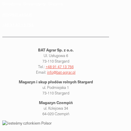
Doradzimy · Dostarczymy · Skupimy
info@bat-agrar.pl
+48 91 47 13 756
BAT Agrar Sp. z o.o.
Ul. Usługowa 6
73-110 Stargard
Tel.:
+48 91 47 13 756
Email:
info@bat-agrar.pl
Magazyn i skup płodów rolnych
Stargard
ul. Podmiejska 1
73-110 Stargard
Magazyn Czempiń
ul. Kolejowa 34
64-020 Czempiń