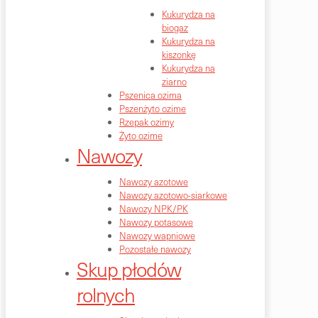
Kukurydza na
biogaz
Kukurydza na
kiszonkę
Kukurydza na
ziarno
Pszenica ozima
Pszenżyto ozime
Rzepak ozimy
Żyto ozime
Nawozy
Nawozy azotowe
Nawozy azotowo-siarkowe
Nawozy NPK/PK
Nawozy potasowe
Nawozy wapniowe
Pozostałe nawozy
Skup płodów
rolnych