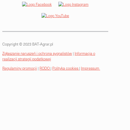
Copyright © 2023 BAT-Agrar.pl
Zgłaszanie naruszeń i ochrona sygnalistów
|
Informacja o
realizacji strategii podatkowej
Regulaminy promocji
|
RODO
|
Polityka cookies
|
Impressum