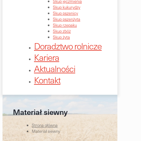
Skup jęczmienia
Skup kukurydzy
Skup pszenicy
Skup pszenżyta
Skup rzepaku
Skup zbóż
Skup żyta
Doradztwo rolnicze
Kariera
Aktualności
Kontakt
Materiał siewny
Strona główna
Materiał siewny