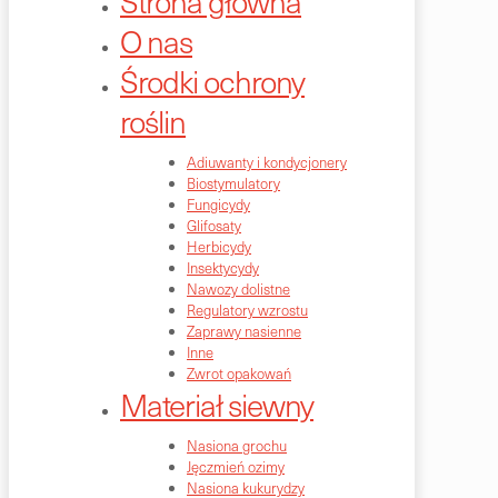
Strona główna
O nas
Środki ochrony
roślin
Adiuwanty i kondycjonery
Biostymulatory
Fungicydy
Glifosaty
Herbicydy
Insektycydy
Nawozy dolistne
Regulatory wzrostu
Zaprawy nasienne
Inne
Zwrot opakowań
Materiał siewny
Nasiona grochu
Jęczmień ozimy
Nasiona kukurydzy